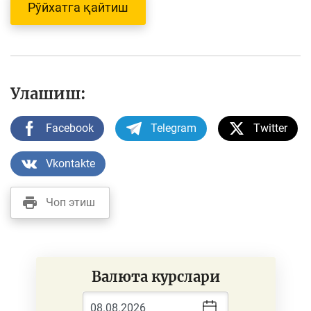
Рўйхатга қайтиш
Улашиш:
Facebook
Telegram
Twitter
Vkontakte
Чоп этиш
Валюта курслари