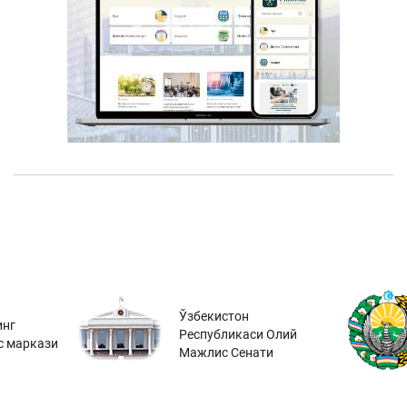
Ўзбекистон
инг
Республикаси Олий
с маркази
Мажлис Сенати