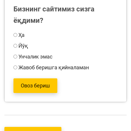
Бизнинг сайтимиз сизга
ёқдими?
Ҳа
Йўқ
Унчалик эмас
Жавоб беришга қийналаман