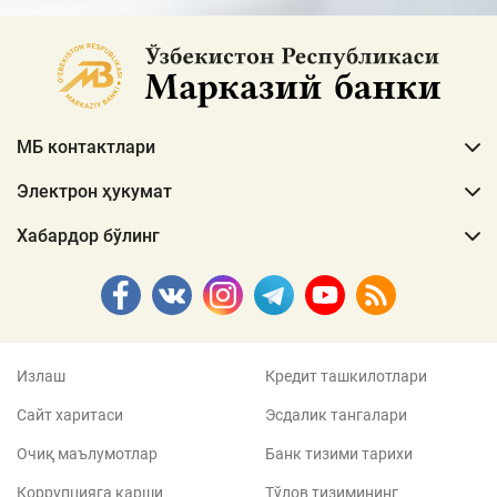
МБ контактлари
Электрон ҳукумат
Хабардор бўлинг
Излаш
Кредит ташкилотлари
Сайт харитаси
Эсдалик тангалари
Очиқ маълумотлар
Банк тизими тарихи
Коррупцияга қарши
Тўлов тизимининг