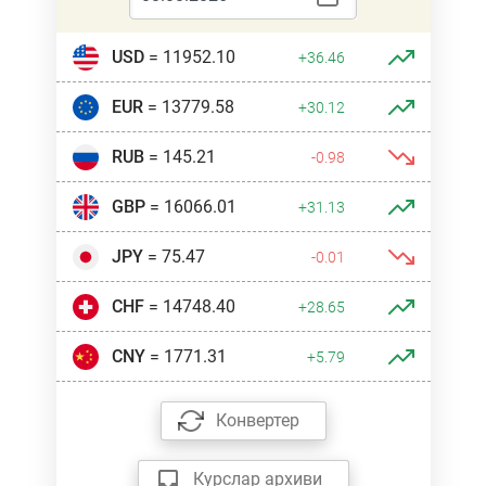
USD
= 11952.10
+36.46
EUR
= 13779.58
+30.12
RUB
= 145.21
-0.98
GBP
= 16066.01
+31.13
JPY
= 75.47
-0.01
CHF
= 14748.40
+28.65
CNY
= 1771.31
+5.79
Конвертер
Курслар архиви