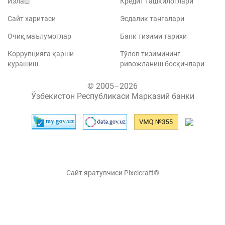
Излаш
Кредит ташкилотлари
Сайт харитаси
Эсдалик тангалари
Очиқ маълумотлар
Банк тизими тарихи
Коррупцияга қарши
Тўлов тизимининг
курашиш
ривожланиш босқичлари
© 2005–2026
Ўзбекистон Республикаси Марказий банки
Сайт яратувчиси Pixelcraft®
Сайт 1C-Битриксда ишлайди