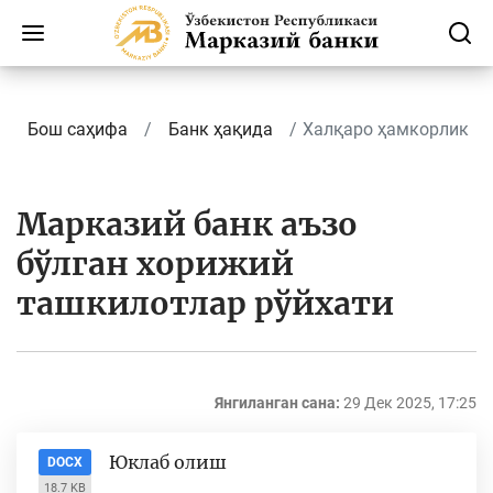
Бош саҳифа
Банк ҳақида
Халқаро ҳамкорлик
Марказий банк аъзо
бўлган хорижий
ташкилотлар рўйхати
Янгиланган сана:
29 Дек 2025, 17:25
Юклаб олиш
DOCX
18.7 KB