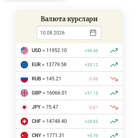
Валюта курслари
USD
= 11952.10
+36.46
EUR
= 13779.58
+30.12
RUB
= 145.21
-0.98
GBP
= 16066.01
+31.13
JPY
= 75.47
-0.01
CHF
= 14748.40
+28.65
CNY
= 1771.31
+5.79