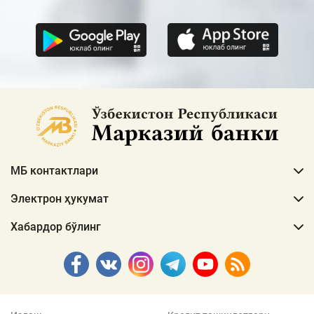
МБ контактлари
Электрон ҳукумат
Хабардор бўлинг