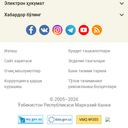
Электрон ҳукумат
Хабардор бўлинг
Излаш
Кредит ташкилотлари
Сайт харитаси
Эсдалик тангалари
Очиқ маълумотлар
Банк тизими тарихи
Коррупцияга қарши
Тўлов тизимининг
курашиш
ривожланиш босқичлари
© 2005–2026
Ўзбекистон Республикаси Марказий банки