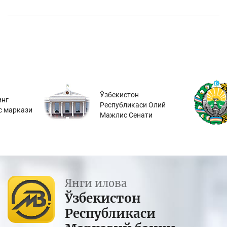
Ўзбекистон
инг
Республикаси Олий
с маркази
Мажлис Сенати
Янги илова
Ўзбекистон
Республикаси