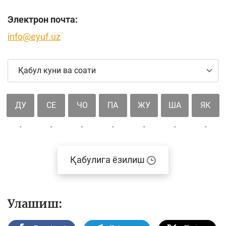
Электрон почта:
info@eyuf.uz
Қабул куни ва соати
ДУ
СЕ
ЧО
ПА
ЖУ
ША
ЯК
-
-
-
-
-
-
-
Қабулига ёзилиш
Улашиш: