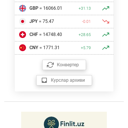
GBP
= 16066.01
+31.13
JPY
= 75.47
-0.01
CHF
= 14748.40
+28.65
CNY
= 1771.31
+5.79
Конвертер
Курслар архиви