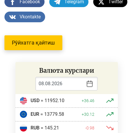
Facebook
Telegram
Twitter
Vkontakte
Рўйхатга қайтиш
Валюта курслари
USD
= 11952.10
+36.46
EUR
= 13779.58
+30.12
RUB
= 145.21
-0.98