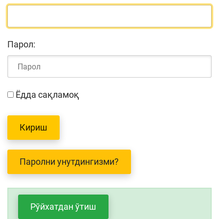
Парол:
Ёдда сақламоқ
Паролни унутдингизми?
Рўйхатдан ўтиш