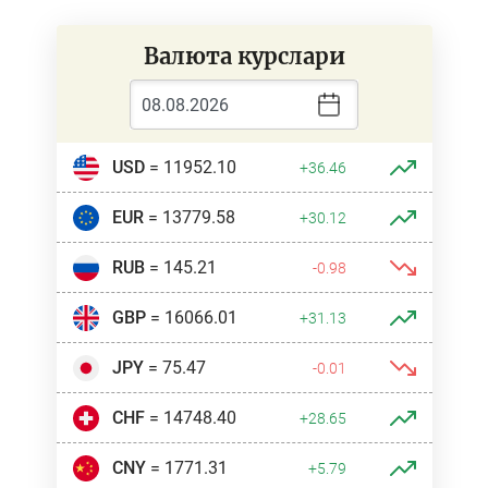
Валюта курслари
USD
= 11952.10
+36.46
EUR
= 13779.58
+30.12
RUB
= 145.21
-0.98
GBP
= 16066.01
+31.13
JPY
= 75.47
-0.01
CHF
= 14748.40
+28.65
CNY
= 1771.31
+5.79