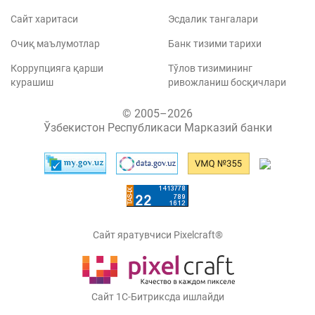
Сайт харитаси
Эсдалик тангалари
Очиқ маълумотлар
Банк тизими тарихи
Коррупцияга қарши
Тўлов тизимининг
курашиш
ривожланиш босқичлари
© 2005–2026
Ўзбекистон Республикаси Марказий банки
Сайт яратувчиси Pixelcraft®
Сайт 1C-Битриксда ишлайди