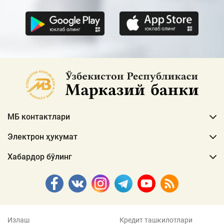
МБ контактлари
Электрон ҳукумат
Хабардор бўлинг
Излаш
Кредит ташкилотлари