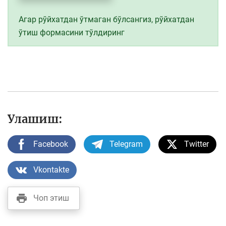
Агар рўйхатдан ўтмаган бўлсангиз, рўйхатдан
ўтиш формасини тўлдиринг
Улашиш:
Facebook
Telegram
Twitter
Vkontakte
Чоп этиш