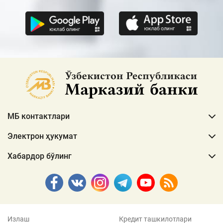
МБ контактлари
Электрон ҳукумат
Хабардор бўлинг
Излаш
Кредит ташкилотлари