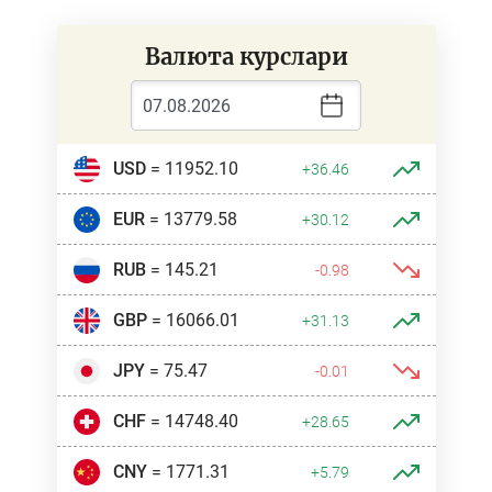
Валюта курслари
USD
= 11952.10
+36.46
EUR
= 13779.58
+30.12
RUB
= 145.21
-0.98
GBP
= 16066.01
+31.13
JPY
= 75.47
-0.01
CHF
= 14748.40
+28.65
CNY
= 1771.31
+5.79