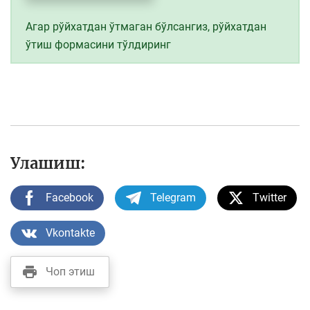
Агар рўйхатдан ўтмаган бўлсангиз, рўйхатдан
ўтиш формасини тўлдиринг
Улашиш:
Facebook
Telegram
Twitter
Vkontakte
Чоп этиш