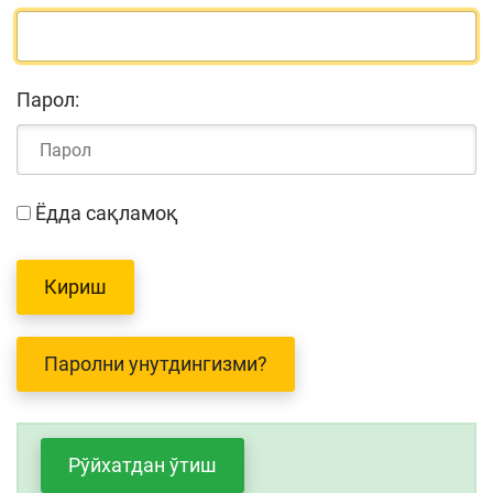
Парол:
Ёдда сақламоқ
Паролни унутдингизми?
Рўйхатдан ўтиш