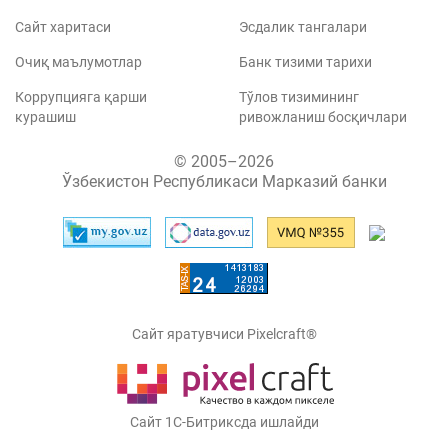
Сайт харитаси
Эсдалик тангалари
Очиқ маълумотлар
Банк тизими тарихи
Коррупцияга қарши
Тўлов тизимининг
курашиш
ривожланиш босқичлари
© 2005–2026
Ўзбекистон Республикаси Марказий банки
Сайт яратувчиси Pixelcraft®
Сайт 1C-Битриксда ишлайди