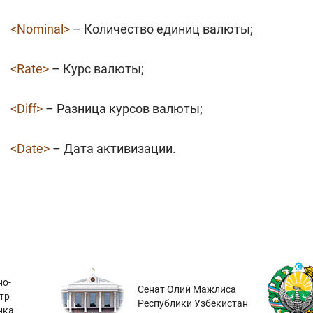
<Nominal>
– Количество единиц валюты;
<Rate>
– Курс валюты;
<Diff>
– Разница курсов валюты;
<Date>
– Дата активизации.
о-
Сенат Олий Мажлиса
тр
Республики Узбекистан
нка