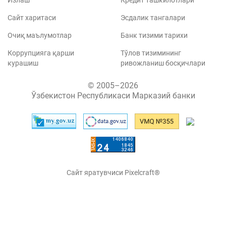
Излаш
Кредит ташкилотлари
Сайт харитаси
Эсдалик тангалари
Очиқ маълумотлар
Банк тизими тарихи
Коррупцияга қарши
Тўлов тизимининг
курашиш
ривожланиш босқичлари
© 2005–2026
Ўзбекистон Республикаси Марказий банки
Сайт яратувчиси Pixelcraft®
Сайт 1C-Битриксда ишлайди