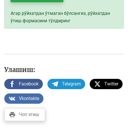
Агар рўйхатдан ўтмаган бўлсангиз, рўйхатдан
ўтиш формасини тўлдиринг
Улашиш:
Facebook
Telegram
Twitter
Vkontakte
Чоп этиш