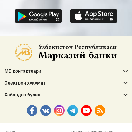
МБ контактлари
Электрон ҳукумат
Хабардор бўлинг