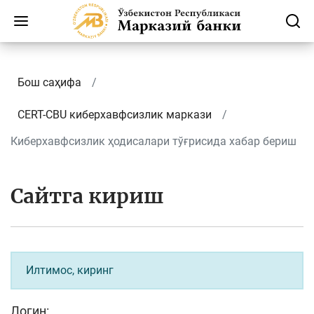
Бош саҳифа
CERT-CBU киберхавфсизлик маркази
Киберхавфсизлик ҳодисалари тўғрисида хабар бериш
Сайтга кириш
Илтимос, киринг
Логин: