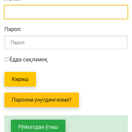
Парол:
Ёдда сақламоқ
Паролни унутдингизми?
Рўйхатдан ўтиш