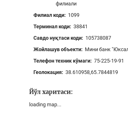
филиали
Филиал коди:
1099
Терминал коди:
38841
Савдо нуқтаси коди:
105738087
Жойлашув объекти:
Мини банк "Юкса
Телефон техник кўмаги:
75-225-19-91
Геолокация:
38.610958,65.7844819
Йўл харитаси:
loading map...