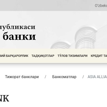
O’zbek
ВИЙ БАРҚАРОРЛИК
ТАДҚИҚОТЛАР
ТЎЛОВ ТИЗИМЛАРИ
КРЕДИТ Т
Тижорат банклари
Банкоматлар
ASIA ALLI
NK