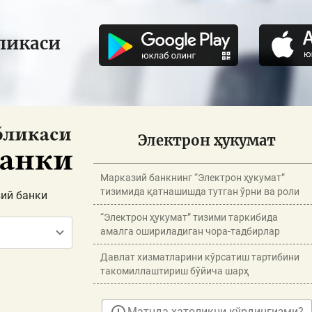
ликаси
Электрон ҳукумат
Марказий банкнинг “Электрон ҳукумат”
тизимида қатнашишда тутган ўрни ва роли
ий банки
“Электрон ҳукумат” тизими таркибида
амалга ошириладиган чора-тадбирлар
Давлат хизматларини кўрсатиш тартибини
такомиллаштириш бўйича шарҳ
Матнда хатоликни кўрдингизми?