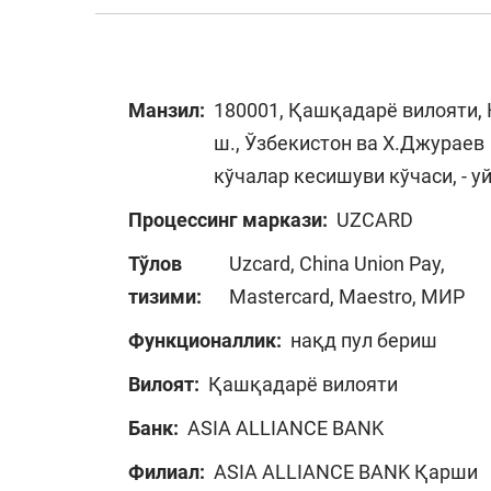
Манзил:
180001, Қашқадарё вилояти,
ш., Ўзбекистон ва Х.Джураев
кўчалар кесишуви кўчаси, - у
Процессинг маркази:
UZCARD
Тўлов
Uzcard, China Union Pay,
тизими:
Mastercard, Maestro, МИР
Функционаллик:
нақд пул бериш
Вилоят:
Қашқадарё вилояти
Банк:
ASIA ALLIANCE BANK
Филиал:
ASIA ALLIANCE BANK Қарши