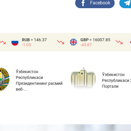
Facebook
RUB
= 146.37
GBP
= 16007.85
-1.05
-43.67
Ўзбекистон
Ўзбекистон
Республикаси
Республикаси 
Президентининг расмий
Портали
веб-...