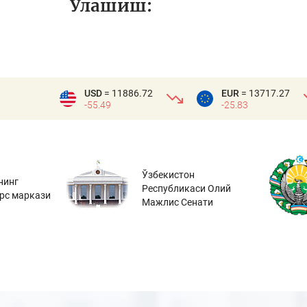
Улашиш:
USD
= 11886.72
EUR
= 13717.27
-55.49
-25.83
Ўзбекистон
нинг
Республикаси Олий
урс маркази
Мажлис Сенати