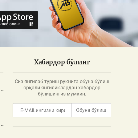
Хабардор бўлинг
Сиз янгилаб туриш рукнига обуна бўлиш
орқали янгиликлардан хабардор
бўлишингиз мумкин:
Обуна бўлиш