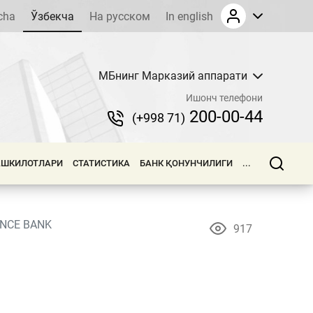
cha
Ўзбекча
На русском
In english
МБнинг Марказий аппарати
Ишонч телефони
200-00-44
(+998 71)
АШКИЛОТЛАРИ
СТАТИСТИКА
БАНК ҚОНУНЧИЛИГИ
...
ANCE BANK
917