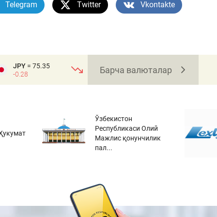
Telegram
Twitter
Vkontakte
JPY
= 75.35
Барча валюталар
-0.28
Ўзбекистон
Республикаси Олий
Ҳукумат
Мажлис қонунчилик
пал...