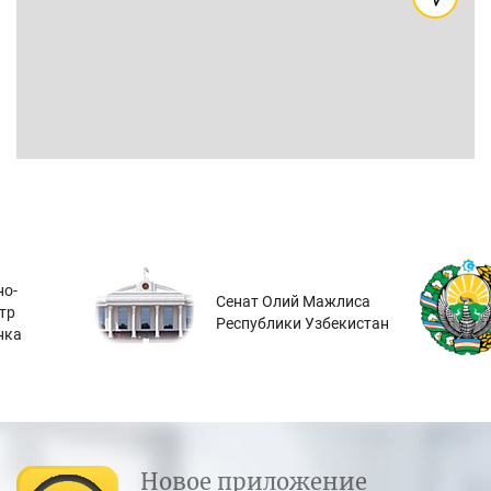
о-
Сенат Олий Мажлиса
тр
Республики Узбекистан
нка
Новое приложение