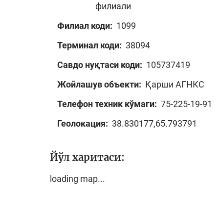
филиали
Филиал коди:
1099
Терминал коди:
38094
Савдо нуқтаси коди:
105737419
Жойлашув объекти:
Қарши АГНКС
Телефон техник кўмаги:
75-225-19-91
Геолокация:
38.830177,65.793791
Йўл харитаси:
loading map...