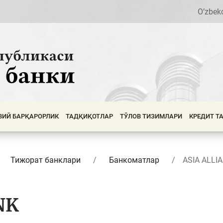
O’zbek
ВИЙ БАРҚАРОРЛИК
ТАДҚИҚОТЛАР
ТЎЛОВ ТИЗИМЛАРИ
КРЕДИТ Т
Тижорат банклари
Банкоматлар
ASIA ALLI
NK