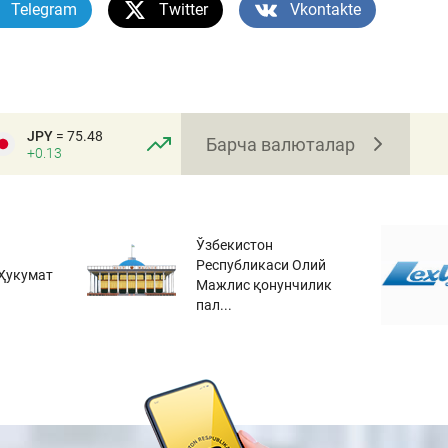
Telegram
Twitter
Vkontakte
JPY
= 75.48
Барча валюталар
+0.13
Ўзбекистон
Республикаси Олий
Ҳукумат
Мажлис қонунчилик
пал...