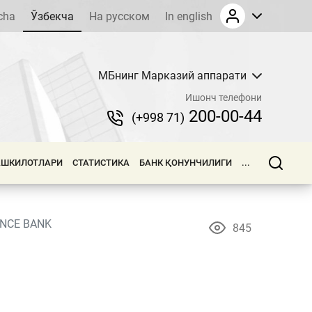
cha
Ўзбекча
На русском
In english
МБнинг Марказий аппарати
Ишонч телефони
200-00-44
(+998 71)
АШКИЛОТЛАРИ
СТАТИСТИКА
БАНК ҚОНУНЧИЛИГИ
...
ANCE BANK
845