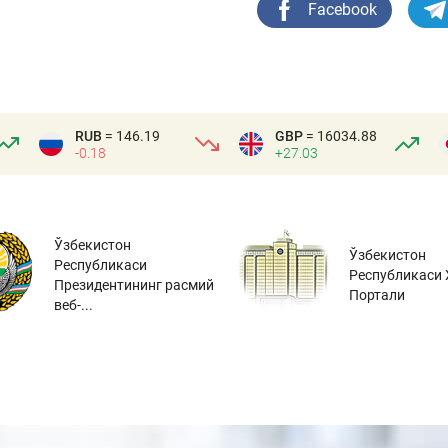
Facebook
RUB
= 146.19
GBP
= 16034.88
-0.18
+27.03
Ўзбекистон
Ўзбекистон
Республикаси
Республикаси 
Президентининг расмий
Портали
веб-...