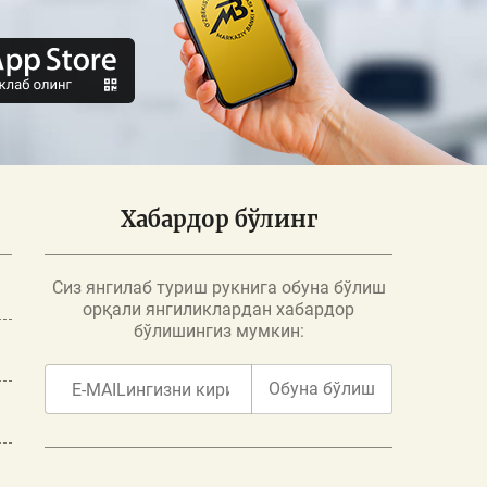
Хабардор бўлинг
Сиз янгилаб туриш рукнига обуна бўлиш
орқали янгиликлардан хабардор
бўлишингиз мумкин:
Обуна бўлиш