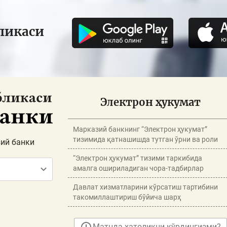
ликаси
Электрон ҳукумат
Марказий банкнинг “Электрон ҳукумат”
тизимида қатнашишда тутган ўрни ва роли
ий банки
“Электрон ҳукумат” тизими таркибида
амалга ошириладиган чора-тадбирлар
Давлат хизматларини кўрсатиш тартибини
такомиллаштириш бўйича шарҳ
Матнда хатоликни кўрдингизми?