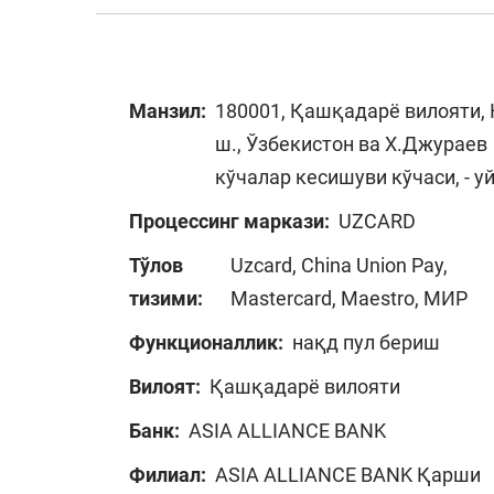
Манзил:
180001, Қашқадарё вилояти,
ш., Ўзбекистон ва Х.Джураев
кўчалар кесишуви кўчаси, - у
Процессинг маркази:
UZCARD
Тўлов
Uzcard, China Union Pay,
тизими:
Mastercard, Maestro, МИР
Функционаллик:
нақд пул бериш
Вилоят:
Қашқадарё вилояти
Банк:
ASIA ALLIANCE BANK
Филиал:
ASIA ALLIANCE BANK Қарши