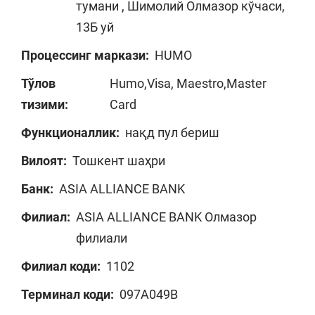
тумани , Шимолий Олмазор кўчаси,
13Б уй
Процессинг маркази:
HUMO
Тўлов
Humo,Visa, Maestro,Master
тизими:
Card
Функционаллик:
нақд пул бериш
Вилоят:
Тошкент шаҳри
Банк:
ASIA ALLIANCE BANK
Филиал:
ASIA ALLIANCE BANK Олмазор
филиали
Филиал коди:
1102
Терминал коди:
097A049B