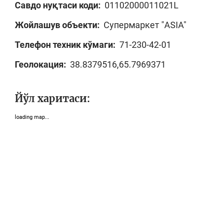
Савдо нуқтаси коди:
01102000011021L
Жойлашув объекти:
Супермаркет "ASIA"
Телефон техник кўмаги:
71-230-42-01
Геолокация:
38.8379516,65.7969371
Йўл харитаси:
loading map...