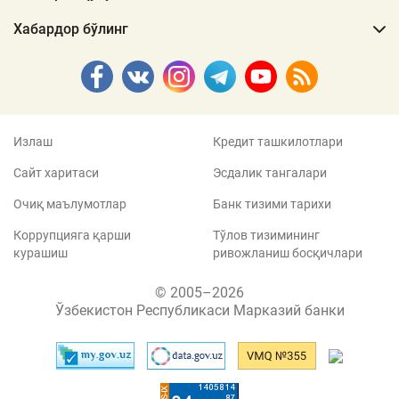
Хабардор бўлинг
Излаш
Кредит ташкилотлари
Сайт харитаси
Эсдалик тангалари
Очиқ маълумотлар
Банк тизими тарихи
Коррупцияга қарши
Тўлов тизимининг
курашиш
ривожланиш босқичлари
© 2005–2026
Ўзбекистон Республикаси Марказий банки