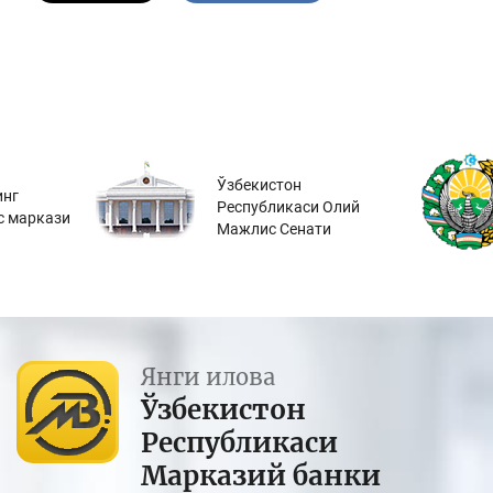
Ўзбекистон
инг
Республикаси Олий
с маркази
Мажлис Сенати
Янги илова
Ўзбекистон
Республикаси
Марказий банки