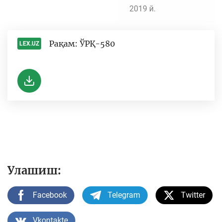
2019 й.
Рақам: ЎРҚ-580
LEX.UZ
-
Улашиш:
Facebook
Telegram
Twitter
Vkontakte