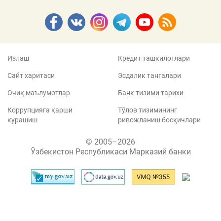
Излаш
Кредит ташкилотлари
Сайт харитаси
Эсдалик тангалари
Очиқ маълумотлар
Банк тизими тарихи
Коррупцияга қарши
Тўлов тизимининг
курашиш
ривожланиш босқичлари
© 2005–2026
Ўзбекистон Республикаси Марказий банки