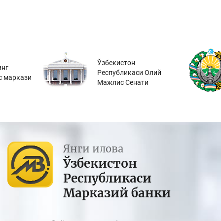
Ўзбекистон
инг
Республикаси Олий
с маркази
Мажлис Сенати
Янги илова
Ўзбекистон
Республикаси
Марказий банки