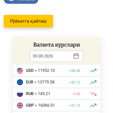
Рўйхатга қайтиш
Валюта курслари
USD
= 11952.10
+36.46
EUR
= 13779.58
+30.12
RUB
= 145.21
-0.98
GBP
= 16066.01
+31.13