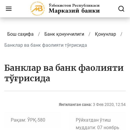
Бош саҳифа
Банк қонунчилиги
Қонунлар
Банклар ва банк фаолияти тўғрисида
Банклар ва банк фаолияти
тўғрисида
Янгиланган сана:
3 Фев 2020, 12:54
Рақам: ЎРҚ-580
Рўйхатдан ўтиш
муддати: 07 ноябрь