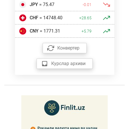
JPY
= 75.47
-0.01
CHF
= 14748.40
+28.65
CNY
= 1771.31
+5.79
Конвертер
Курслар архиви