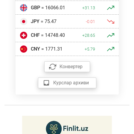
GBP
= 16066.01
+31.13
JPY
= 75.47
-0.01
CHF
= 14748.40
+28.65
CNY
= 1771.31
+5.79
Конвертер
Курслар архиви