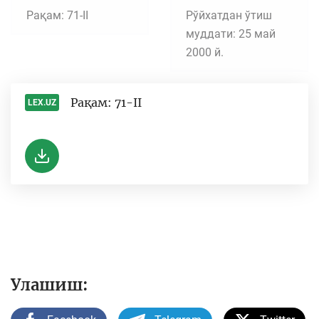
Рақам: 71-II
Рўйхатдан ўтиш
муддати: 25 май
2000 й.
Рақам: 71-II
LEX.UZ
-
Улашиш: