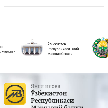
Ўзбекистон
инг
Республикаси Олий
с маркази
Мажлис Сенати
Янги илова
Ўзбекистон
Республикаси
Марказий банки