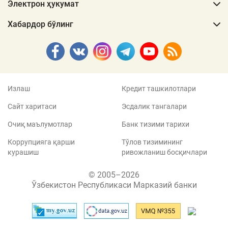
Электрон ҳукумат
Хабардор бўлинг
Излаш
Кредит ташкилотлари
Сайт харитаси
Эсдалик тангалари
Очиқ маълумотлар
Банк тизими тарихи
Коррупцияга қарши
Тўлов тизимининг
курашиш
ривожланиш босқичлари
© 2005–2026
Ўзбекистон Республикаси Марказий банки