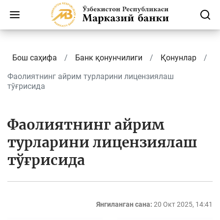
Бош саҳифа
Банк қонунчилиги
Қонунлар
Фаолиятнинг айрим турларини лицензиялаш
тўғрисида
Фаолиятнинг айрим
турларини лицензиялаш
тўғрисида
Янгиланган сана:
20 Окт 2025, 14:41