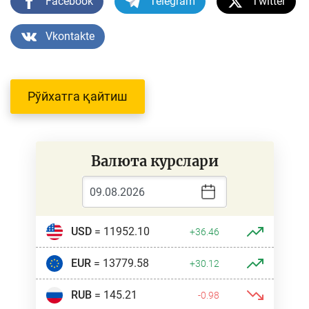
Facebook
Telegram
Twitter
Vkontakte
Рўйхатга қайтиш
Валюта курслари
USD
= 11952.10
+36.46
EUR
= 13779.58
+30.12
RUB
= 145.21
-0.98