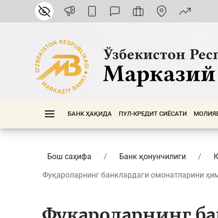
БАНК ҲАҚИДА
ПУЛ-КРЕДИТ СИЁСАТИ
МОЛИЯ
Бош саҳифа
Банк қонунчилиги
Фуқароларнинг банклардаги омонатларини ҳим
Фуқароларнинг ба