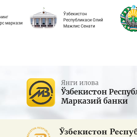
Ўзбекистон
нинг
Республикаси Олий
урс маркази
Мажлис Сенати
Янги илова
Ўзбекистон Респуб
Марказий банки