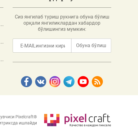
Сиз янгилаб туриш рукнига обуна бўлиш
орқали янгиликлардан хабардор
бўлишингиз мумкин:
Обуна бўлиш
увчиси Pixelcraft®
итриксда ишлайди