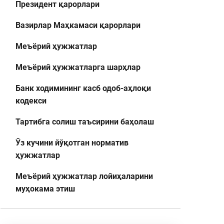
Президент қарорлари
Вазирлар Маҳкамаси қарорлари
Меъёрий ҳужжатлар
Меъёрий ҳужжатларга шарҳлар
Банк ходимининг касб одоб-аҳлоқи
кодекси
Тартибга солиш таъсирини баҳолаш
Ўз кучини йўқотган норматив
ҳужжатлар
Меъёрий ҳужжатлар лойиҳаларини
муҳокама этиш