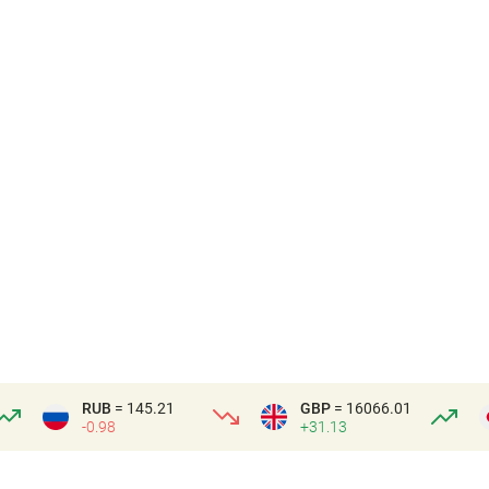
RUB
= 145.21
GBP
= 16066.01
-0.98
+31.13