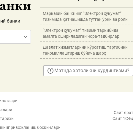
Марказий банкнинг “Электрон ҳукумат”
тизимида қатнашишда тутган ўрни ва роли
ий банки
“Электрон ҳукумат” тизими таркибида
амалга ошириладиган чора-тадбирлар
Давлат хизматларини кўрсатиш тартибини
такомиллаштириш бўйича шарҳ
Матнда хатоликни кўрдингизми?
илотлари
галари
Сайт ярат
 тарихи
Сайт 1C-Б
ининг ривожланиш босқичлари