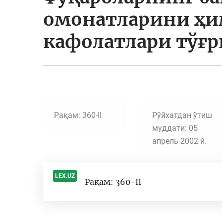
омонатларини ҳ
кафолатлари тўғр
Рақам: 360-II
Рўйхатдан ўтиш
муддати: 05
апрель 2002 й.
LEX.UZ
Рақам: 360-II
-