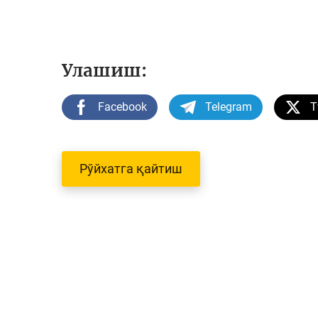
Улашиш:
Facebook
Telegram
T
Рўйхатга қайтиш