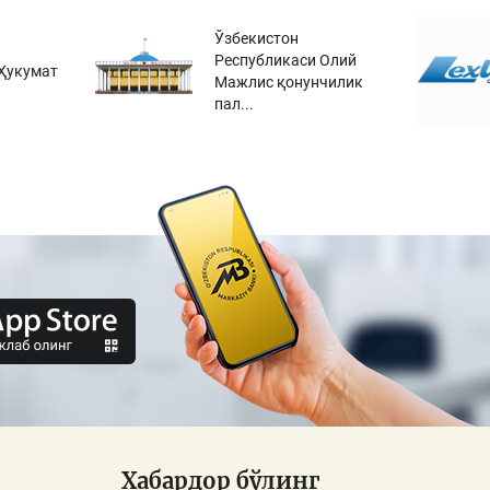
Ўзбекистон
Республикаси Олий
Ҳукумат
Мажлис қонунчилик
пал...
Хабардор бўлинг