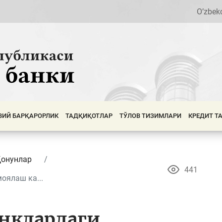
O’zbek
ВИЙ БАРҚАРОРЛИК
ТАДҚИҚОТЛАР
ТЎЛОВ ТИЗИМЛАРИ
КРЕДИТ Т
Қонунлар
441
оялаш ка...
нклардаги