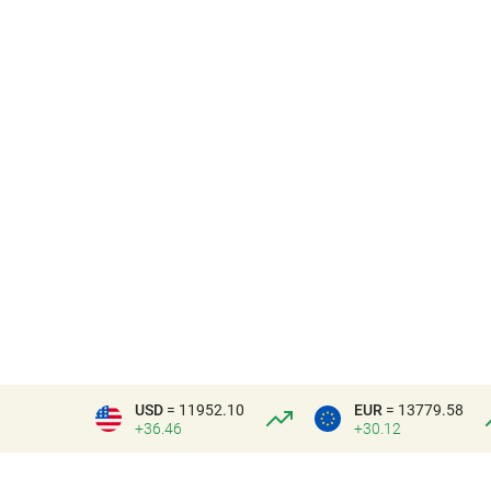
USD
= 11952.10
EUR
= 13779.58
+36.46
+30.12