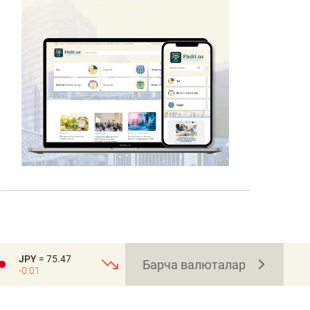
JPY
= 75.47
Барча валюталар
-0.01