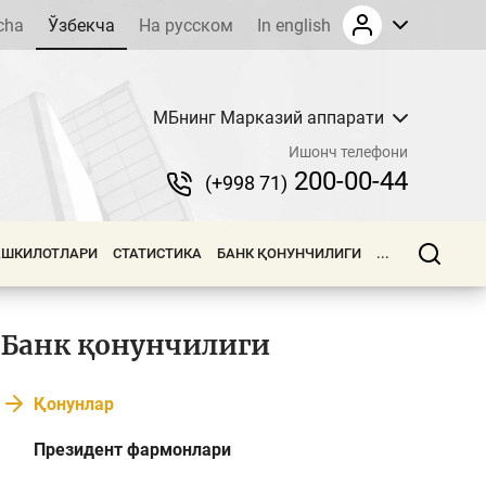
cha
Ўзбекча
На русском
In english
МБнинг Марказий аппарати
Ишонч телефони
200-00-44
(+998 71)
АШКИЛОТЛАРИ
СТАТИСТИКА
БАНК ҚОНУНЧИЛИГИ
...
Банк қонунчилиги
Қонунлар
Президент фармонлари