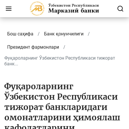
Бош саҳифа
Банк қонунчилиги
Президент фармонлари
Фуқароларнинг Ўзбекистон Республикаси тижорат
банк...
Фуқароларнинг
Ўзбекистон Республикаси
тижорат банкларидаги
омонатларини ҳимоялаш
кафолатларини