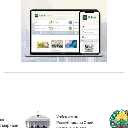
Ўзбекистон
инг
Республикаси Олий
с маркази