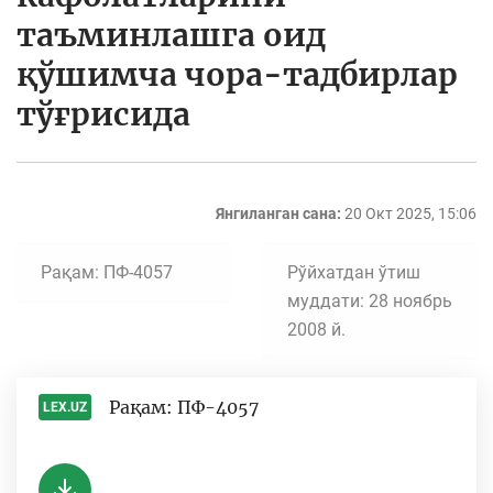
таъминлашга оид
қўшимча чора-тадбирлар
тўғрисида
Янгиланган сана:
20 Окт 2025, 15:06
Рақам: ПФ-4057
Рўйхатдан ўтиш
муддати: 28 ноябрь
2008 й.
Рақам: ПФ-4057
LEX.UZ
-