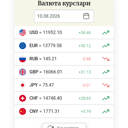
Валюта курслари
USD
= 11952.10
+36.46
EUR
= 13779.58
+30.12
RUB
= 145.21
-0.98
GBP
= 16066.01
+31.13
JPY
= 75.47
-0.01
CHF
= 14748.40
+28.65
CNY
= 1771.31
+5.79