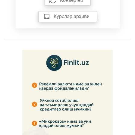
Конвертер
Курслар архиви