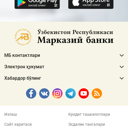
МБ контактлари
Электрон ҳукумат
Хабардор бўлинг
Излаш
Кредит ташкилотлари
Сайт харитаси
Эсдалик тангалари