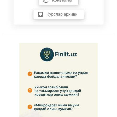
Конвертер
Курслар архиви