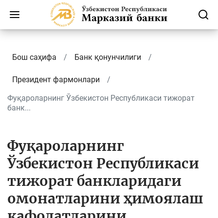
Бош саҳифа
Банк қонунчилиги
Президент фармонлари
Фуқароларнинг Ўзбекистон Республикаси тижорат
банк...
Фуқароларнинг
Ўзбекистон Республикаси
тижорат банкларидаги
омонатларини ҳимоялаш
кафолатларини