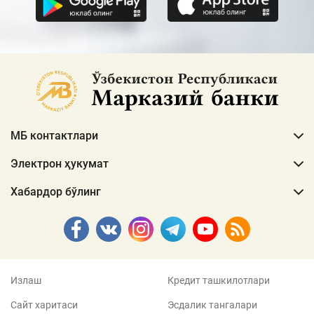
МБ контактлари
Электрон ҳукумат
Хабардор бўлинг
Излаш
Кредит ташкилотлари
Сайт харитаси
Эсдалик тангалари