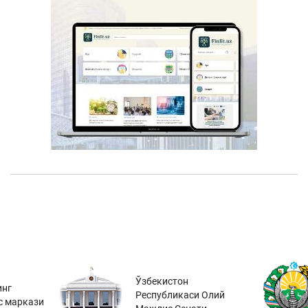
Ўзбекистон
инг
Республикаси Олий
с маркази