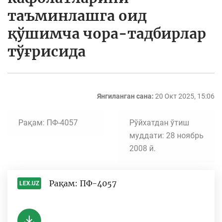
таъминлашга оид
қўшимча чора-тадбирлар
тўғрисида
Янгиланган сана:
20 Окт 2025, 15:06
Рақам: ПФ-4057
Рўйхатдан ўтиш
муддати: 28 ноябрь
2008 й.
Рақам: ПФ-4057
LEX.UZ
-