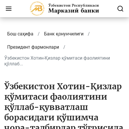
Бош саҳифа
Банк қонунчилиги
Президент фармонлари
Ўзбекистон Хотин-Қизлар қўмитаси фаолиятини
қўллаб...
Ўзбекистон Хотин-Қизлар
қўмитаси фаолиятини
қўллаб-қувватлаш
борасидаги қўшимча
чора-тадбирлар тўғрисида