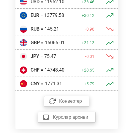
USD
= 11952.10
+36.46
EUR
= 13779.58
+30.12
RUB
= 145.21
-0.98
GBP
= 16066.01
+31.13
JPY
= 75.47
-0.01
CHF
= 14748.40
+28.65
CNY
= 1771.31
+5.79
Конвертер
Курслар архиви