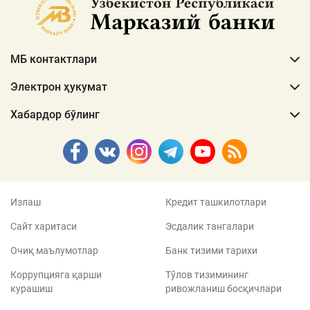
МБ контактлари
Электрон ҳукумат
Хабардор бўлинг
Излаш
Кредит ташкилотлари
Сайт харитаси
Эсдалик тангалари
Очиқ маълумотлар
Банк тизими тарихи
Коррупцияга қарши
Тўлов тизимининг
курашиш
ривожланиш босқичлари