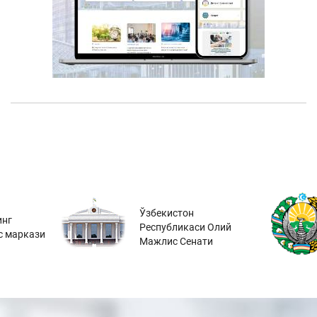
Ўзбекистон
инг
Республикаси Олий
с маркази
Мажлис Сенати