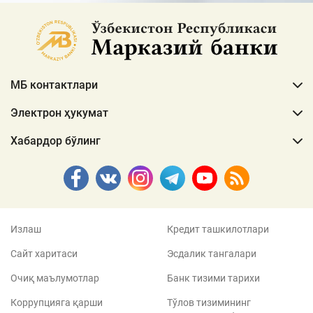
МБ контактлари
Электрон ҳукумат
Хабардор бўлинг
Излаш
Кредит ташкилотлари
Сайт харитаси
Эсдалик тангалари
Очиқ маълумотлар
Банк тизими тарихи
Коррупцияга қарши
Тўлов тизимининг