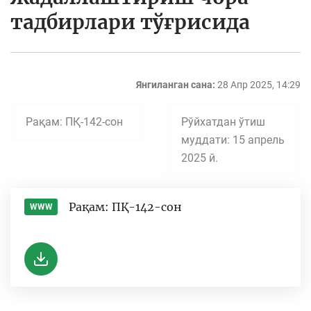
тадбирлари тўғрисида
Янгиланган сана:
28 Апр 2025, 14:29
Рақам: ПҚ-142-сон
Рўйхатдан ўтиш
муддати: 15 апрель
2025 й.
Рақам: ПҚ-142-сон
WWW
-