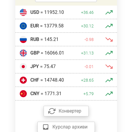
USD
= 11952.10
+36.46
EUR
= 13779.58
+30.12
RUB
= 145.21
-0.98
GBP
= 16066.01
+31.13
JPY
= 75.47
-0.01
CHF
= 14748.40
+28.65
CNY
= 1771.31
+5.79
Конвертер
Курслар архиви