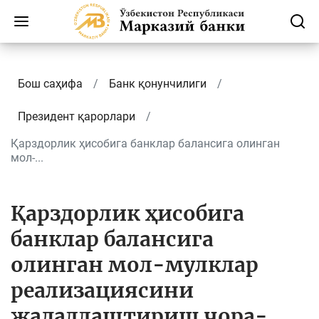
Бош саҳифа
Банк қонунчилиги
Президент қарорлари
Қарздорлик ҳисобига банклар балансига олинган
мол-...
Қарздорлик ҳисобига
банклар балансига
олинган мол-мулклар
реализациясини
жадаллаштириш чора-