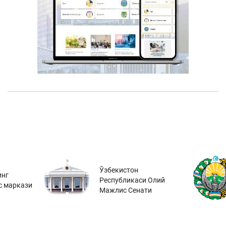
Ўзбекистон
инг
Республикаси Олий
с маркази
Мажлис Сенати