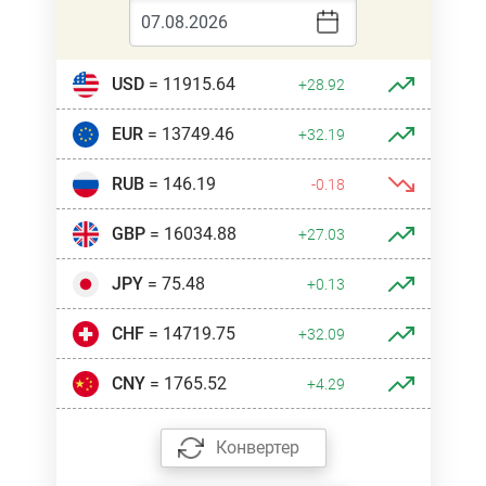
USD
= 11915.64
+28.92
EUR
= 13749.46
+32.19
RUB
= 146.19
-0.18
GBP
= 16034.88
+27.03
JPY
= 75.48
+0.13
CHF
= 14719.75
+32.09
CNY
= 1765.52
+4.29
Конвертер