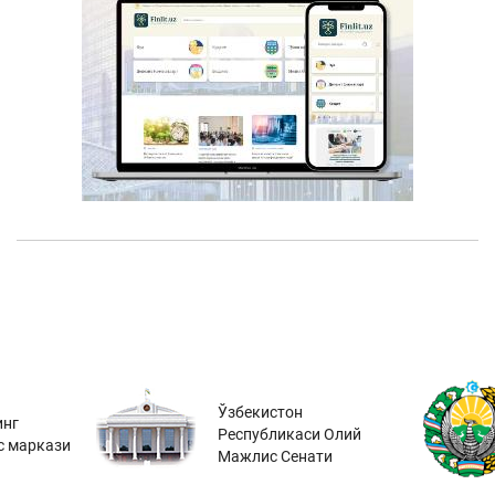
Ўзбекистон
инг
Республикаси Олий
с маркази
Мажлис Сенати