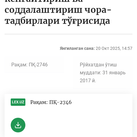
соддалаштириш чора-
тадбирлари тўғрисида
Янгиланган сана:
20 Окт 2025, 14:57
Рақам: ПҚ-2746
Рўйхатдан ўтиш
муддати: 31 январь
2017 й.
Рақам: ПҚ-2746
LEX.UZ
-