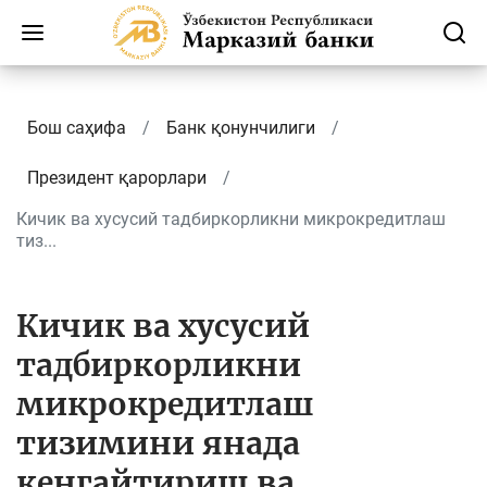
Бош саҳифа
Банк қонунчилиги
Президент қарорлари
Кичик ва хусусий тадбиркорликни микрокредитлаш
тиз...
Кичик ва хусусий
тадбиркорликни
микрокредитлаш
тизимини янада
кенгайтириш ва