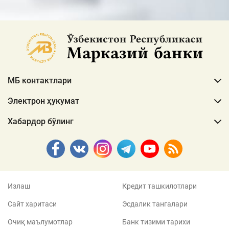
МБ контактлари
Электрон ҳукумат
Хабардор бўлинг
Излаш
Кредит ташкилотлари
Сайт харитаси
Эсдалик тангалари
Очиқ маълумотлар
Банк тизими тарихи