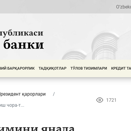
O’zbek
ВИЙ БАРҚАРОРЛИК
ТАДҚИҚОТЛАР
ТЎЛОВ ТИЗИМЛАРИ
КРЕДИТ Т
резидент қарорлари
1721
 чора-т...
зимини янада