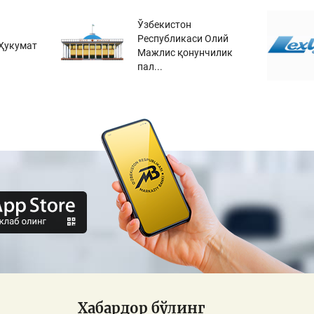
Ўзбекистон
Республикаси Олий
Ҳукумат
Мажлис қонунчилик
пал...
Хабардор бўлинг