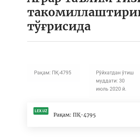
такомиллаштириш
тўғрисида
Рақам: ПҚ-4795
Рўйхатдан ўтиш
муддати: 30
июль 2020 й.
LEX.UZ
Рақам: ПҚ-4795
-