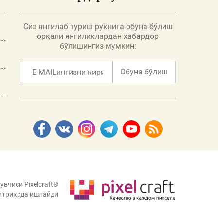
Сиз янгилаб туриш рукнига обуна бўлиш
орқали янгиликлардан хабардор
бўлишингиз мумкин:
Обуна бўлиш
увчиси Pixelcraft®
итриксда ишлайди