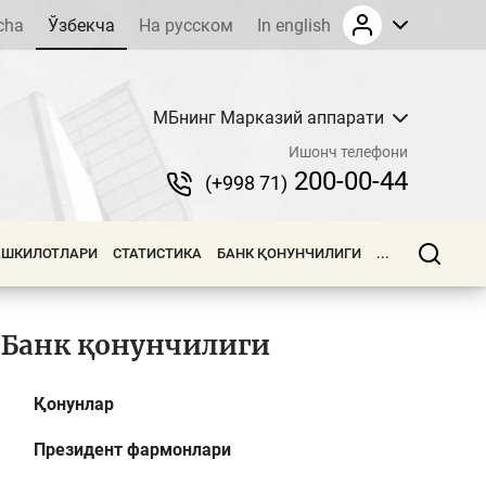
cha
Ўзбекча
На русском
In english
МБнинг Марказий аппарати
Ишонч телефони
200-00-44
(+998 71)
АШКИЛОТЛАРИ
СТАТИСТИКА
БАНК ҚОНУНЧИЛИГИ
...
Банк қонунчилиги
Қонунлар
Президент фармонлари