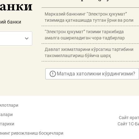
Марказий банкнинг “Электрон ҳукумат”
тизимида қатнашишда тутган ўрни ва роли
ий банки
“Электрон ҳукумат” тизими таркибида
амалга ошириладиган чора-тадбирлар
Давлат хизматларини кўрсатиш тартибини
такомиллаштириш бўйича шарҳ
Матнда хатоликни кўрдингизми?
илотлари
галари
Сайт ярат
 тарихи
Сайт 1C-Б
ининг ривожланиш босқичлари