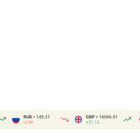
RUB
= 145.21
GBP
= 16066.01
-0.98
+31.13