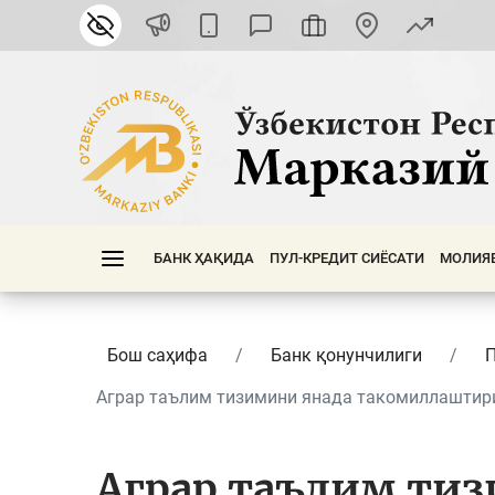
БАНК ҲАҚИДА
ПУЛ-КРЕДИТ СИЁСАТИ
МОЛИЯ
Бош саҳифа
Банк қонунчилиги
П
Аграр таълим тизимини янада такомиллаштириш
Аграр таълим ти