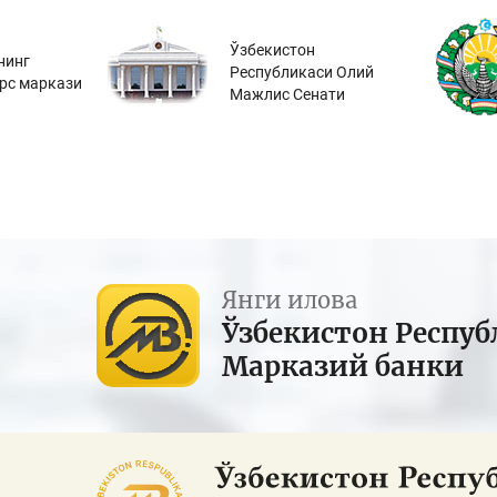
Ўзбекистон
нинг
Республикаси Олий
урс маркази
Мажлис Сенати
Янги илова
Ўзбекистон Респуб
Марказий банки