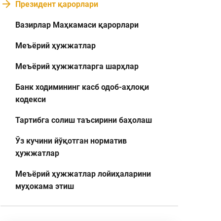
Президент қарорлари
Вазирлар Маҳкамаси қарорлари
Меъёрий ҳужжатлар
Меъёрий ҳужжатларга шарҳлар
Банк ходимининг касб одоб-аҳлоқи
кодекси
Тартибга солиш таъсирини баҳолаш
Ўз кучини йўқотган норматив
ҳужжатлар
Меъёрий ҳужжатлар лойиҳаларини
муҳокама этиш