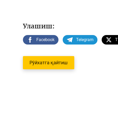
Улашиш:
Facebook
Telegram
T
Рўйхатга қайтиш