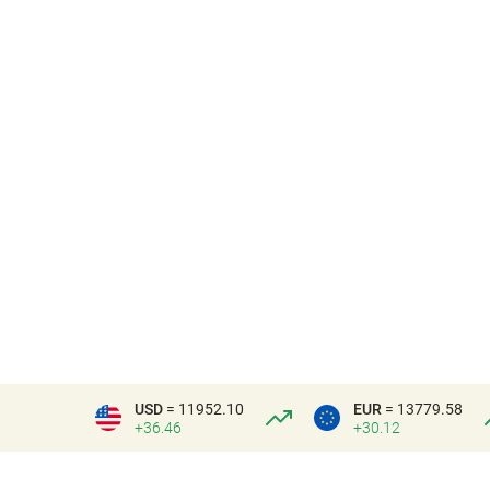
USD
= 11952.10
EUR
= 13779.58
+36.46
+30.12