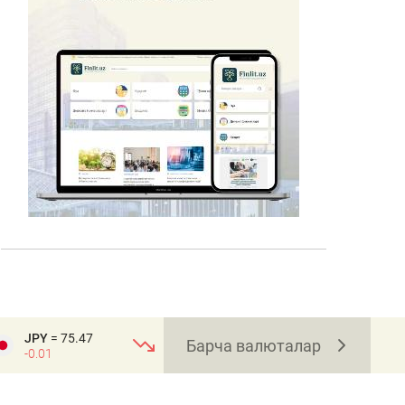
JPY
= 75.47
Барча валюталар
-0.01