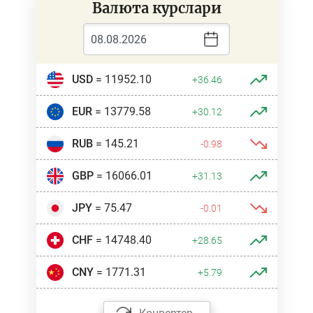
Валюта курслари
USD
= 11952.10
+36.46
EUR
= 13779.58
+30.12
RUB
= 145.21
-0.98
GBP
= 16066.01
+31.13
JPY
= 75.47
-0.01
CHF
= 14748.40
+28.65
CNY
= 1771.31
+5.79