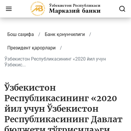
Бош саҳифа
Банк қонунчилиги
Президент қарорлари
Ўзбекистон Республикасининг «2020 йил учун
Ўзбекис...
Ўзбекистон
Республикасининг «2020
йил учун Ўзбекистон
Республикасининг Давлат
бюджети тўғрисида»ги