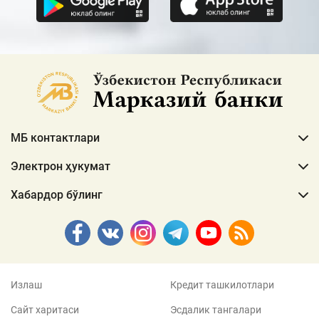
МБ контактлари
Электрон ҳукумат
Хабардор бўлинг
Излаш
Кредит ташкилотлари
Сайт харитаси
Эсдалик тангалари