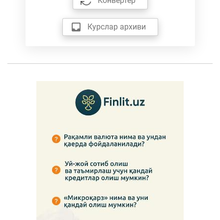
Конвертер
Курслар архиви