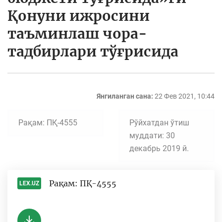
Қонуни ижросини
таъминлаш чора-
тадбирлари тўғрисида
Янгиланган сана:
22 Фев 2021, 10:44
Рақам: ПҚ-4555
Рўйхатдан ўтиш
муддати: 30
декабрь 2019 й.
Рақам: ПҚ-4555
LEX.UZ
-