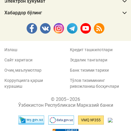
Электрон ҳукумат
Хабардор бўлинг
Излаш
Кредит ташкилотлари
Сайт харитаси
Эсдалик тангалари
Очиқ маълумотлар
Банк тизими тарихи
Коррупцияга қарши
Тўлов тизимининг
курашиш
ривожланиш босқичлари
© 2005–2026
Ўзбекистон Республикаси Марказий банки