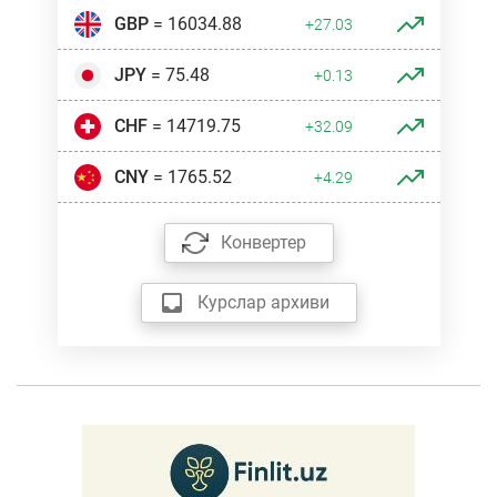
GBP
= 16034.88
+27.03
JPY
= 75.48
+0.13
CHF
= 14719.75
+32.09
CNY
= 1765.52
+4.29
Конвертер
Курслар архиви