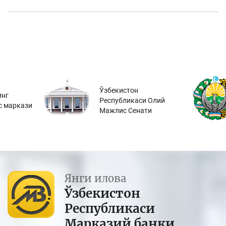
Ўзбекистон
инг
Республикаси Олий
с маркази
Мажлис Сенати
Янги илова
Ўзбекистон
Республикаси
Марказий банки