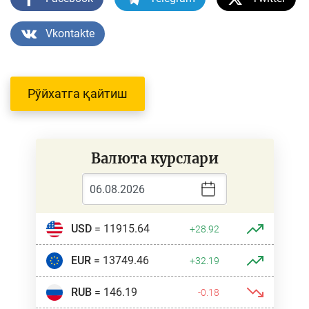
Vkontakte
Рўйхатга қайтиш
Валюта курслари
USD
= 11915.64
+28.92
EUR
= 13749.46
+32.19
RUB
= 146.19
-0.18