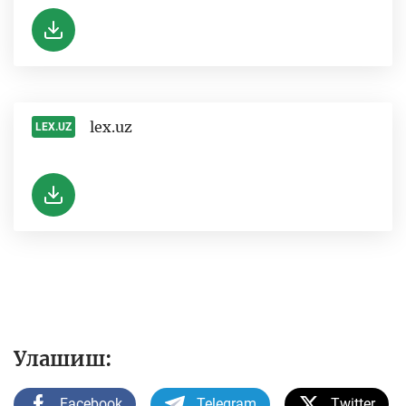
lex.uz
LEX.UZ
-
Улашиш:
Facebook
Telegram
Twitter