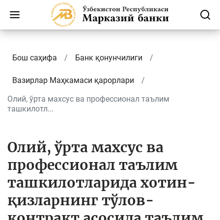
Бош саҳифа
Банк қонунчилиги
Вазирлар Маҳкамаси қарорлари
Олий, ўрта махсус ва профессионал таълим
ташкилотл...
Олий, ўрта махсус ва
профессионал таълим
ташкилотларида хотин-
қизларнинг тўлов-
контракт асосида таълим