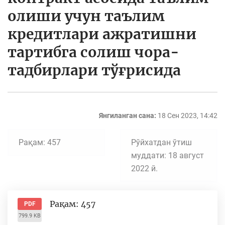
олиши учун таълим
кредитлари ажратишни
тартибга солиш чора-
тадбирлари тўғрисида
Янгиланган сана:
18 Сен 2023, 14:42
Рақам: 457
Рўйхатдан ўтиш
муддати: 18 август
2022 й.
Рақам: 457
PDF
799.9 KB