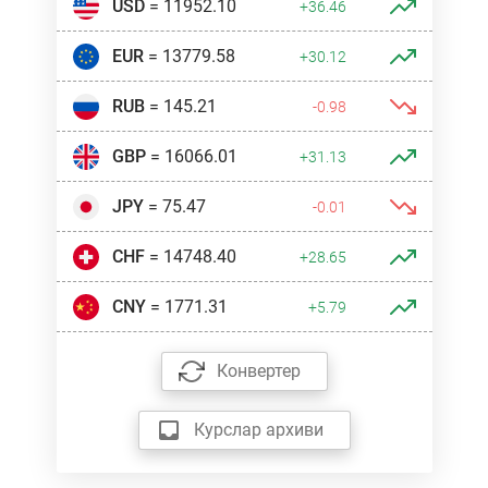
USD
= 11952.10
+36.46
EUR
= 13779.58
+30.12
RUB
= 145.21
-0.98
GBP
= 16066.01
+31.13
JPY
= 75.47
-0.01
CHF
= 14748.40
+28.65
CNY
= 1771.31
+5.79
Конвертер
Курслар архиви