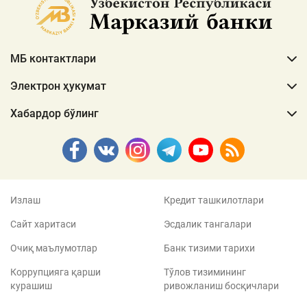
МБ контактлари
Электрон ҳукумат
Хабардор бўлинг
Излаш
Кредит ташкилотлари
Сайт харитаси
Эсдалик тангалари
Очиқ маълумотлар
Банк тизими тарихи
Коррупцияга қарши
Тўлов тизимининг
курашиш
ривожланиш босқичлари