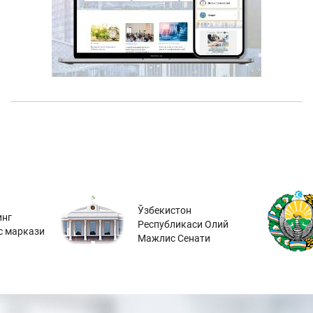
Ўзбекистон
инг
Республикаси Олий
с маркази
Мажлис Сенати