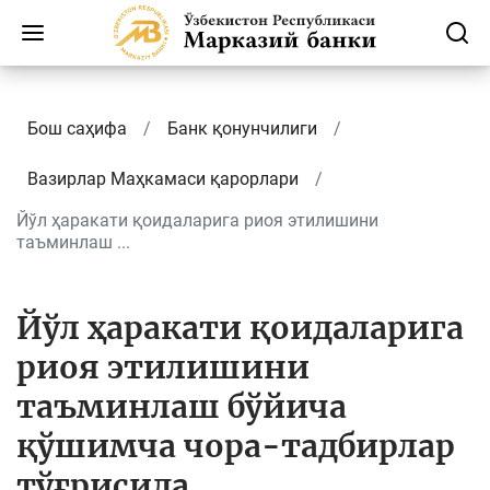
Бош саҳифа
Банк қонунчилиги
Вазирлар Маҳкамаси қарорлари
Йўл ҳаракати қоидаларига риоя этилишини
таъминлаш ...
Йўл ҳаракати қоидаларига
риоя этилишини
таъминлаш бўйича
қўшимча чора-тадбирлар
тўғрисида