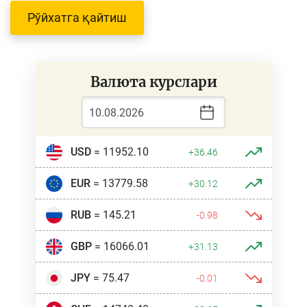
Рўйхатга қайтиш
Валюта курслари
USD
= 11952.10
+36.46
EUR
= 13779.58
+30.12
RUB
= 145.21
-0.98
GBP
= 16066.01
+31.13
JPY
= 75.47
-0.01