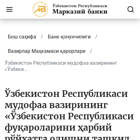
Бош саҳифа
Банк қонунчилиги
Вазирлар Маҳкамаси қарорлари
Ўзбекистон Республикаси мудофаа вазирининг
«Ўзбеки...
Ўзбекистон Республикаси
мудофаа вазирининг
«Ўзбекистон Республикаси
фуқароларини ҳарбий
рўйхатга олишни ташкил