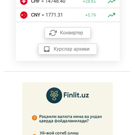
CHF
= 14748.40
+28.65
CNY
= 1771.31
+5.79
Конвертер
Курслар архиви