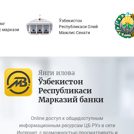
Ўзбекистон
инг
Республикаси Олий
с маркази
Мажлис Сенати
Янги илова
Ўзбекистон
Республикаси
Марказий банки
Online доступ к общедоступным
информационным ресурсам ЦБ РУз в сети
Интернет, с возможностью просматривать и