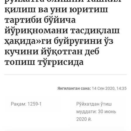
қилиш ва уни юритиш
тартиби бўйича
йўриқномани тасдиқлаш
ҳақида»ги буйруғини ўз
кучини йўқотган деб
топиш тўғрисида
Янгиланган сана:
14 Сен 2020, 14:35
Рақам: 1259-1
Рўйхатдан ўтиш
муддати: 30 июнь
2020 й.