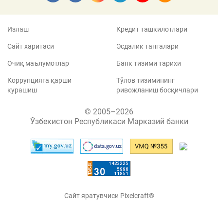
Излаш
Кредит ташкилотлари
Сайт харитаси
Эсдалик тангалари
Очиқ маълумотлар
Банк тизими тарихи
Коррупцияга қарши
Тўлов тизимининг
курашиш
ривожланиш босқичлари
© 2005–2026
Ўзбекистон Республикаси Марказий банки
Сайт яратувчиси Pixelcraft®