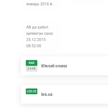
январь 2016 й.
АВ да қабул
қилинган сана:
25.12.2015
08:52:00
RAR
Юклаб олиш
4.4 KB
LEX.UZ
lex.uz
-