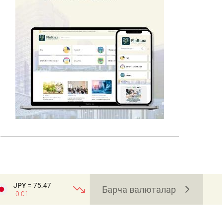
JPY
= 75.47
Барча валюталар
-0.01