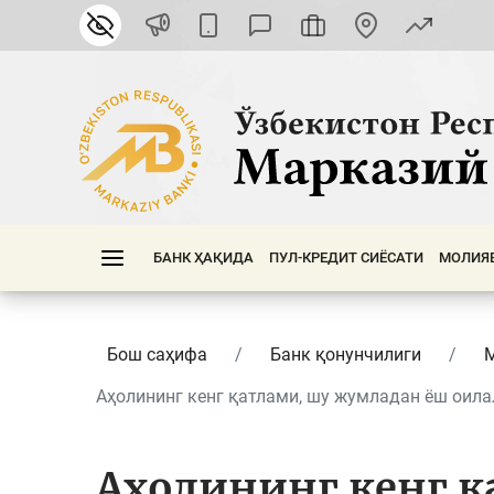
БАНК ҲАҚИДА
ПУЛ-КРЕДИТ СИЁСАТИ
МОЛИЯ
Бош саҳифа
Банк қонунчилиги
Аҳолининг кенг қатлами, шу жумладан ёш оилал
Аҳолининг кенг қ