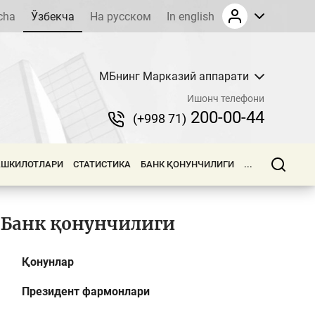
cha
Ўзбекча
На русском
In english
МБнинг Марказий аппарати
Ишонч телефони
200-00-44
(+998 71)
АШКИЛОТЛАРИ
СТАТИСТИКА
БАНК ҚОНУНЧИЛИГИ
...
Банк қонунчилиги
Қонунлар
Президент фармонлари