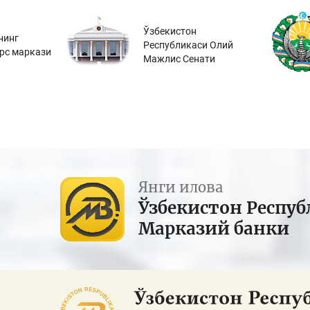
Ўзбекистон
нинг
Республикаси Олий
урс маркази
Мажлис Сенати
Янги илова
Ўзбекистон Респуб
Марказий банки