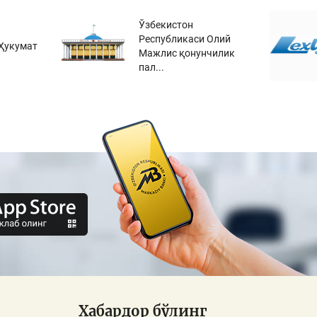
Ўзбекистон
Республикаси Олий
Ҳукумат
Мажлис қонунчилик
пал...
Хабардор бўлинг