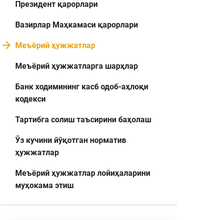
Президент қарорлари
Вазирлар Маҳкамаси қарорлари
Меъёрий ҳужжатлар
Меъёрий ҳужжатларга шарҳлар
Банк ходимининг касб одоб-аҳлоқи
кодекси
Тартибга солиш таъсирини баҳолаш
Ўз кучини йўқотган норматив
ҳужжатлар
Меъёрий ҳужжатлар лойиҳаларини
муҳокама этиш