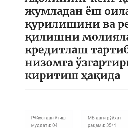
жумладан ёш оил
қурилишини ва р
қилишни молиял
кредитлаш тартиб
низомга ўзгарти
киритиш ҳақида
Рўйхатдан ўтиш
МБ даги рўйхат
муддати: 04
рақами: 35/4