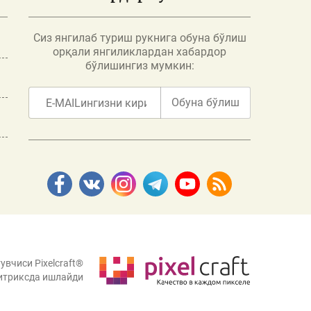
Сиз янгилаб туриш рукнига обуна бўлиш
орқали янгиликлардан хабардор
бўлишингиз мумкин:
Обуна бўлиш
увчиси Pixelcraft®
итриксда ишлайди