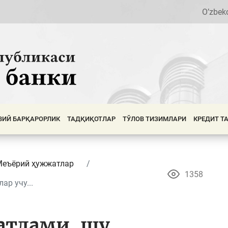
O’zbek
ВИЙ БАРҚАРОРЛИК
ТАДҚИҚОТЛАР
ТЎЛОВ ТИЗИМЛАРИ
КРЕДИТ Т
Меъёрий ҳужжатлар
1358
ар учу...
атлами, шу