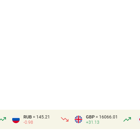
RUB
= 145.21
GBP
= 16066.01
-0.98
+31.13