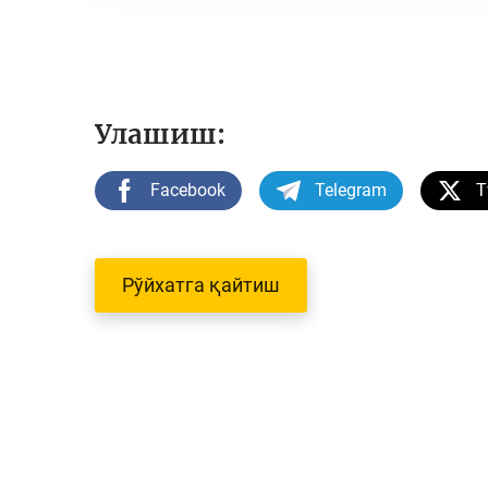
Улашиш:
Facebook
Telegram
T
Рўйхатга қайтиш