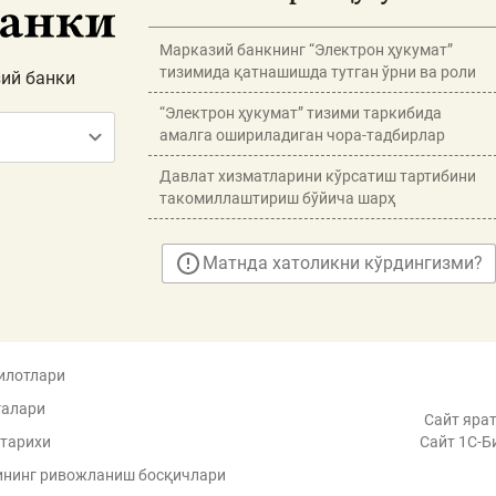
Марказий банкнинг “Электрон ҳукумат”
тизимида қатнашишда тутган ўрни ва роли
ий банки
“Электрон ҳукумат” тизими таркибида
амалга ошириладиган чора-тадбирлар
Давлат хизматларини кўрсатиш тартибини
такомиллаштириш бўйича шарҳ
Матнда хатоликни кўрдингизми?
илотлари
галари
Сайт ярат
 тарихи
Сайт 1C-Б
ининг ривожланиш босқичлари