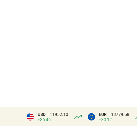
USD
= 11952.10
EUR
= 13779.58
+36.46
+30.12