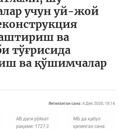
алар учун уй-жой
еконструкция
аштириш ва
и тўғрисида
риш ва қўшимчалар
Янгиланган сана:
4 Дек 2020, 18:14
АВ даги рўйхат
МБ да қабул
рақами: 1727-2
қилинган сана: