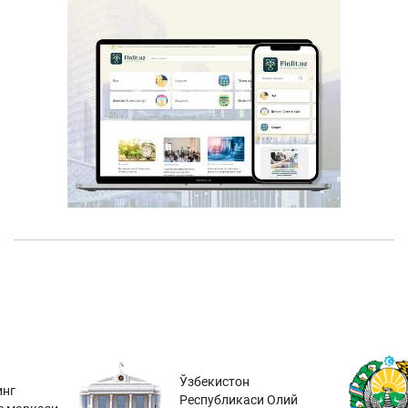
Ўзбекистон
инг
Республикаси Олий