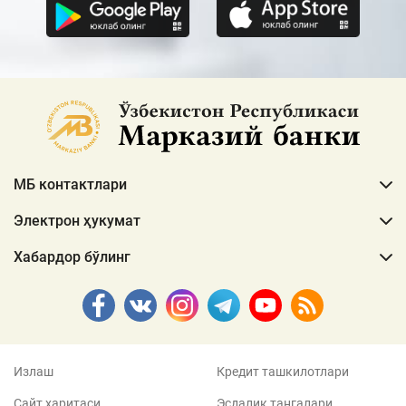
МБ контактлари
Электрон ҳукумат
Хабардор бўлинг
Излаш
Кредит ташкилотлари
Сайт харитаси
Эсдалик тангалари