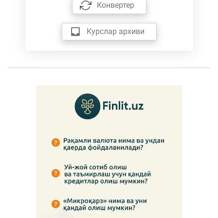
Конвертер
Курслар архиви