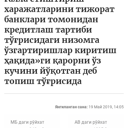
харажатларини тижорат
банклари томонидан
кредитлаш тартиби
тўғрисидаги низомга
ўзгартиришлар киритиш
ҳақида»ги қарорни ўз
кучини йўқотган деб
топиш тўғрисида
Янгиланган сана:
19 Май 2019, 14:05
МБ даги рўйхат
АВ даги рўйхат