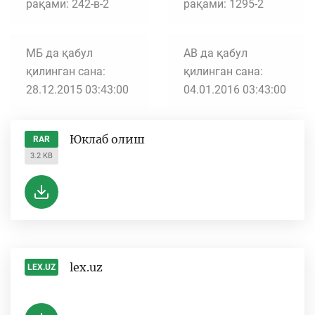
рақами: 242-в-2
рақами: 1295-2
МБ да қабул
АВ да қабул
қилинган сана:
қилинган сана:
28.12.2015 03:43:00
04.01.2016 03:43:00
Юклаб олиш
RAR
3.2 KB
lex.uz
LEX.UZ
-