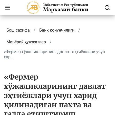
Бош саҳифа
Банк қонунчилиги
Меъёрий ҳужжатлар
«Фермер хўжаликларининг давлат эҳтиёжлари учун
хар...
«Фермер
хўжаликларининг давлат
эҳтиёжлари учун харид
қилинадиган пахта ва
ғалла етиштириш