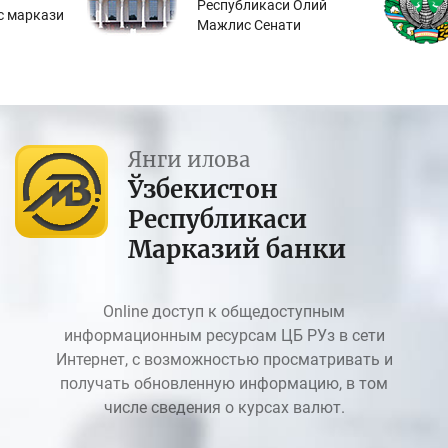
Республикаси Олий
с маркази
Мажлис Сенати
Янги илова
Ўзбекистон
Республикаси
Марказий банки
Online доступ к общедоступным
информационным ресурсам ЦБ РУз в сети
Интернет, с возможностью просматривать и
получать обновленную информацию, в том
числе сведения о курсах валют.