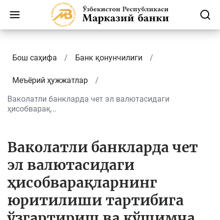
Бош саҳифа
Банк қонунчилиги
Меъёрий ҳужжатлар
Ваколатли банкларда чет эл валютасидаги
ҳисобварақ...
Ваколатли банкларда чет
эл валютасидаги
ҳисобварақларнинг
юритилиши тартибига
ўзгартириш ва қўшимча