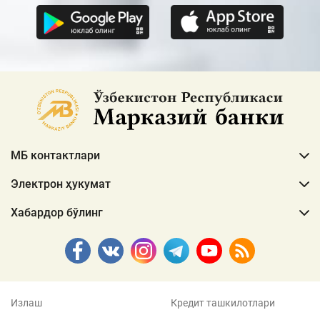
МБ контактлари
Электрон ҳукумат
Хабардор бўлинг
Излаш
Кредит ташкилотлари