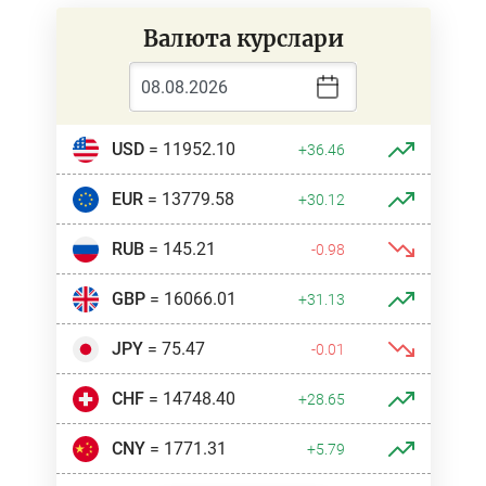
Валюта курслари
USD
= 11952.10
+36.46
EUR
= 13779.58
+30.12
RUB
= 145.21
-0.98
GBP
= 16066.01
+31.13
JPY
= 75.47
-0.01
CHF
= 14748.40
+28.65
CNY
= 1771.31
+5.79