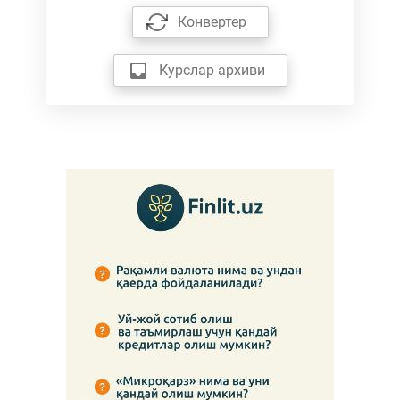
Конвертер
Курслар архиви