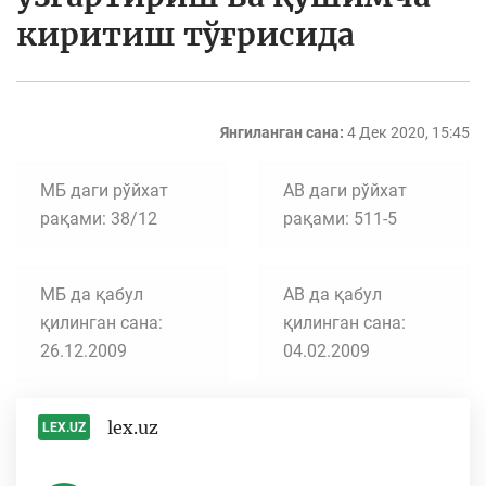
киритиш тўғрисида
Янгиланган сана:
4 Дек 2020, 15:45
МБ даги рўйхат
АВ даги рўйхат
рақами: 38/12
рақами: 511-5
МБ да қабул
АВ да қабул
қилинган сана:
қилинган сана:
26.12.2009
04.02.2009
lex.uz
LEX.UZ
-