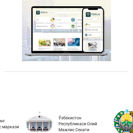
Ўзбекистон
инг
Республикаси Олий
с маркази
Мажлис Сенати