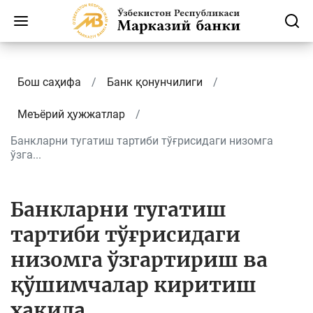
Бош саҳифа
Банк қонунчилиги
Меъёрий ҳужжатлар
Банкларни тугатиш тартиби тўғрисидаги низомга
ўзга...
Банкларни тугатиш
тартиби тўғрисидаги
низомга ўзгартириш ва
қўшимчалар киритиш
ҳақида