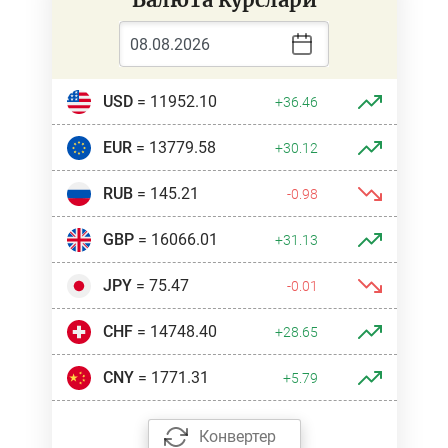
USD
= 11952.10
+36.46
EUR
= 13779.58
+30.12
RUB
= 145.21
-0.98
GBP
= 16066.01
+31.13
JPY
= 75.47
-0.01
CHF
= 14748.40
+28.65
CNY
= 1771.31
+5.79
Конвертер