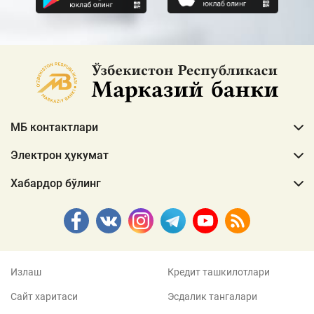
МБ контактлари
Электрон ҳукумат
Хабардор бўлинг
Излаш
Кредит ташкилотлари
Сайт харитаси
Эсдалик тангалари