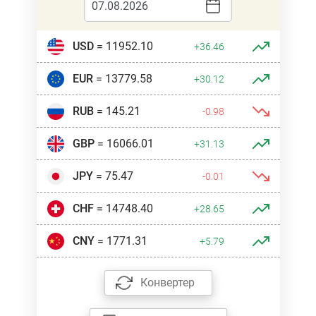
USD
= 11952.10
+36.46
EUR
= 13779.58
+30.12
RUB
= 145.21
-0.98
GBP
= 16066.01
+31.13
JPY
= 75.47
-0.01
CHF
= 14748.40
+28.65
CNY
= 1771.31
+5.79
Конвертер