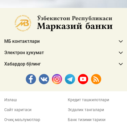
МБ контактлари
Электрон ҳукумат
Хабардор бўлинг
Излаш
Кредит ташкилотлари
Сайт харитаси
Эсдалик тангалари
Очиқ маълумотлар
Банк тизими тарихи