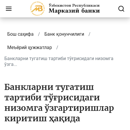
Бош саҳифа
Банк қонунчилиги
Меъёрий ҳужжатлар
Банкларни тугатиш тартиби тўғрисидаги низомга
ўзга...
Банкларни тугатиш
тартиби тўғрисидаги
низомга ўзгартиришлар
киритиш ҳақида