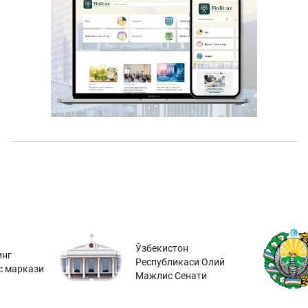
Ўзбекистон
инг
Республикаси Олий
с маркази
Мажлис Сенати