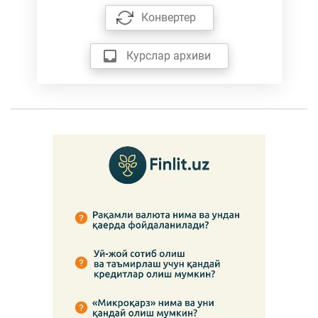
Конвертер
Курслар архиви