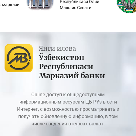
Республикаси Олий
с маркази
Мажлис Сенати
Янги илова
Ўзбекистон
Республикаси
Марказий банки
Online доступ к общедоступным
информационным ресурсам ЦБ РУз в сети
Интернет, с возможностью просматривать и
получать обновленную информацию, в том
числе сведения о курсах валют.