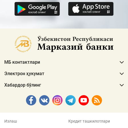
МБ контактлари
Электрон ҳукумат
Хабардор бўлинг
Излаш
Кредит ташкилотлари