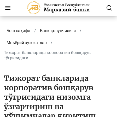
Бош саҳифа
Банк қонунчилиги
Меъёрий ҳужжатлар
Тижорат банкларида корпоратив бошқарув
тўғрисидаги...
Тижорат банкларида
корпоратив бошқарув
тўғрисидаги низомга
ўзгартириш ва
қўшимчалар киритиш