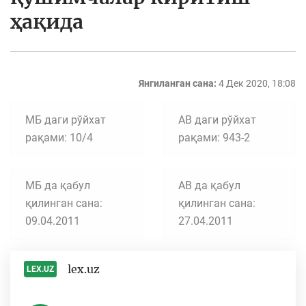
ҳақида
Янгиланган сана:
4 Дек 2020, 18:08
МБ даги рўйхат
АВ даги рўйхат
рақами: 10/4
рақами: 943-2
МБ да қабул
АВ да қабул
қилинган сана:
қилинган сана:
09.04.2011
27.04.2011
lex.uz
LEX.UZ
-