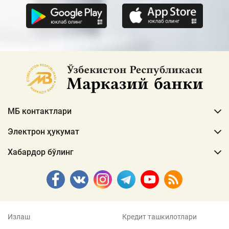
МБ контактлари
Электрон ҳукумат
Хабардор бўлинг
Излаш
Кредит ташкилотлари