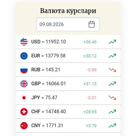
Валюта курслари
USD
= 11952.10
+36.46
EUR
= 13779.58
+30.12
RUB
= 145.21
-0.98
GBP
= 16066.01
+31.13
JPY
= 75.47
-0.01
CHF
= 14748.40
+28.65
CNY
= 1771.31
+5.79