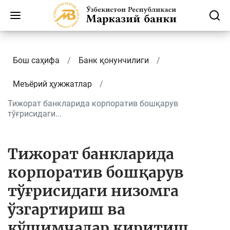
Бош саҳифа
Банк қонунчилиги
Меъёрий ҳужжатлар
Тижорат банкларида корпоратив бошқарув
тўғрисидаги...
Тижорат банкларида
корпоратив бошқарув
тўғрисидаги низомга
ўзгартириш ва
қўшимчалар киритиш