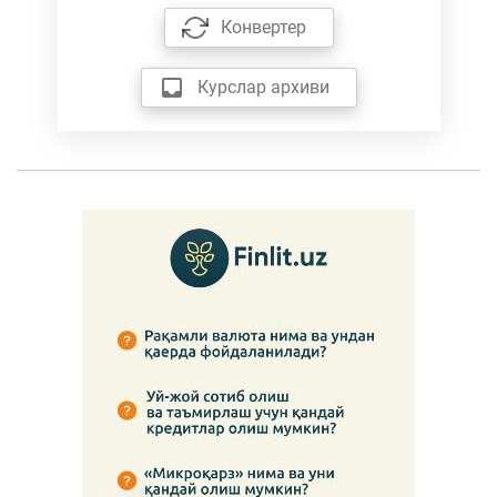
Конвертер
Курслар архиви