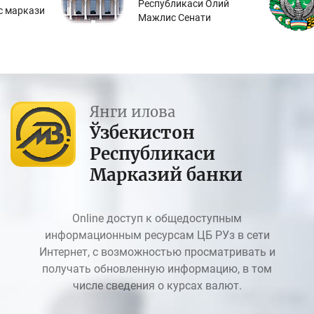
Республикаси Олий
с маркази
Мажлис Сенати
Янги илова
Ўзбекистон
Республикаси
Марказий банки
Online доступ к общедоступным
информационным ресурсам ЦБ РУз в сети
Интернет, с возможностью просматривать и
получать обновленную информацию, в том
числе сведения о курсах валют.