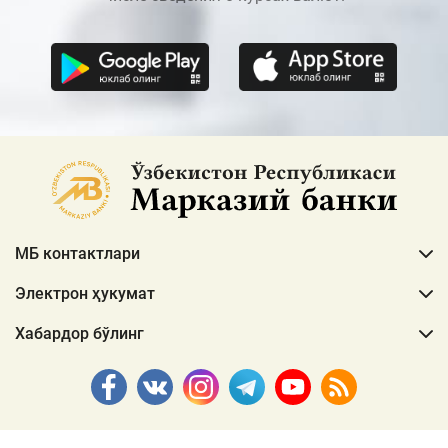
МБ контактлари
Электрон ҳукумат
Хабардор бўлинг