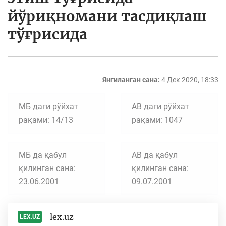
йўриқномани тасдиқлаш
тўғрисида
Янгиланган сана:
4 Дек 2020, 18:33
МБ даги рўйхат
АВ даги рўйхат
рақами: 14/13
рақами: 1047
МБ да қабул
АВ да қабул
қилинган сана:
қилинган сана:
23.06.2001
09.07.2001
lex.uz
LEX.UZ