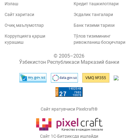
Излаш
Кредит ташкилотлари
Сайт харитаси
Эсдалик тангалари
Очиқ маълумотлар
Банк тизими тарихи
Коррупцияга қарши
Тўлов тизимининг
курашиш
ривожланиш босқичлари
© 2005–2026
Ўзбекистон Республикаси Марказий банки
Сайт яратувчиси Pixelcraft®
Сайт 1C-Битриксда ишлайди