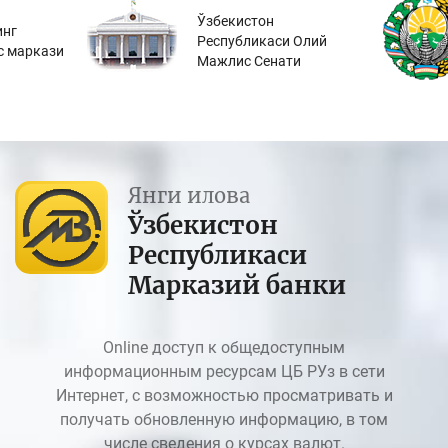
Ўзбекистон
инг
Республикаси Олий
с маркази
Мажлис Сенати
Янги илова
Ўзбекистон
Республикаси
Марказий банки
Online доступ к общедоступным
информационным ресурсам ЦБ РУз в сети
Интернет, с возможностью просматривать и
получать обновленную информацию, в том
числе сведения о курсах валют.