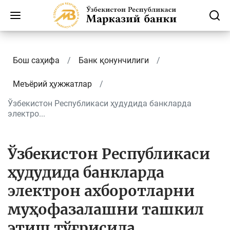
Бош саҳифа
Банк қонунчилиги
Меъёрий ҳужжатлар
Ўзбекистон Республикаси ҳудудида банкларда
электро...
Ўзбекистон Республикаси
ҳудудида банкларда
электрон ахборотларни
муҳофазалашни ташкил
этиш тўғрисида