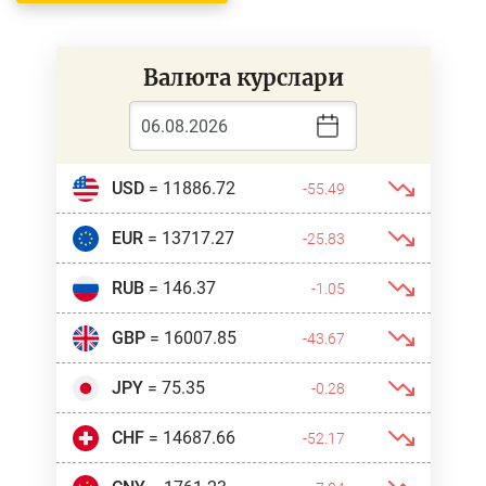
Валюта курслари
USD
= 11886.72
-55.49
EUR
= 13717.27
-25.83
RUB
= 146.37
-1.05
GBP
= 16007.85
-43.67
JPY
= 75.35
-0.28
CHF
= 14687.66
-52.17