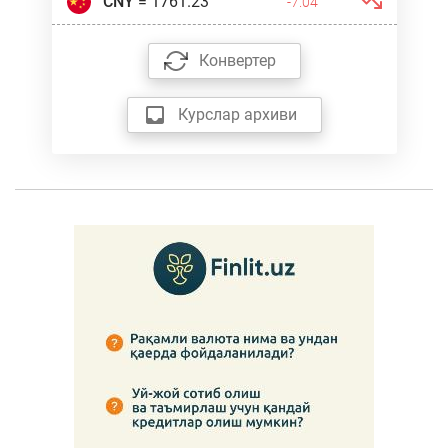
CNY
= 1761.23
-7.04
Конвертер
Курслар архиви