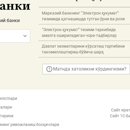
Марказий банкнинг “Электрон ҳукумат”
тизимида қатнашишда тутган ўрни ва роли
ий банки
“Электрон ҳукумат” тизими таркибида
амалга ошириладиган чора-тадбирлар
Давлат хизматларини кўрсатиш тартибини
такомиллаштириш бўйича шарҳ
Матнда хатоликни кўрдингизми?
илотлари
галари
Сайт ярат
 тарихи
Сайт 1C-Б
ининг ривожланиш босқичлари