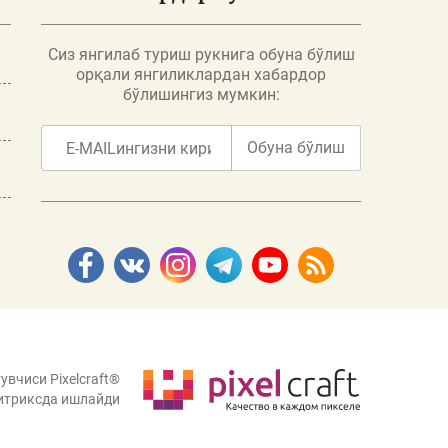
Сиз янгилаб туриш рукнига обуна бўлиш
орқали янгиликлардан хабардор
бўлишингиз мумкин:
Обуна бўлиш
увчиси Pixelcraft®
итриксда ишлайди