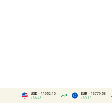
USD
= 11952.10
EUR
= 13779.58
+36.46
+30.12