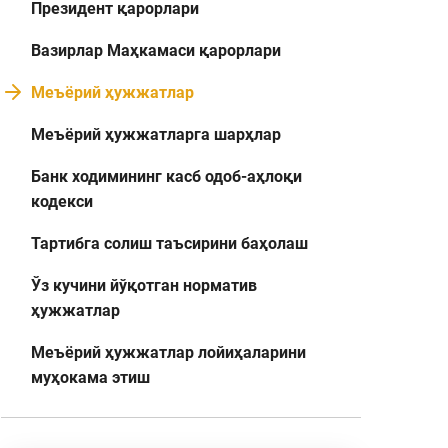
Президент қарорлари
Вазирлар Маҳкамаси қарорлари
Меъёрий ҳужжатлар
Меъёрий ҳужжатларга шарҳлар
Банк ходимининг касб одоб-аҳлоқи
кодекси
Тартибга солиш таъсирини баҳолаш
Ўз кучини йўқотган норматив
ҳужжатлар
Меъёрий ҳужжатлар лойиҳаларини
муҳокама этиш