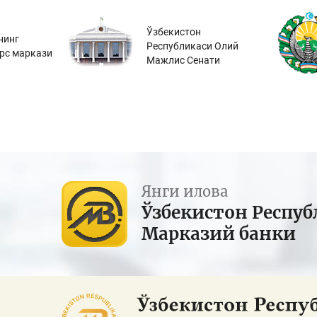
Ўзбекистон
нинг
Республикаси Олий
урс маркази
Мажлис Сенати
Янги илова
Ўзбекистон Респуб
Марказий банки