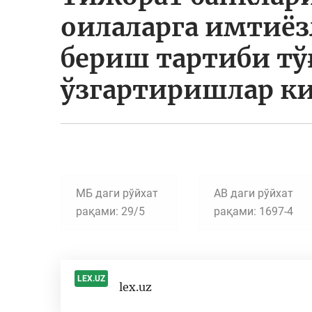
оилаларга имтиёз
бериш тартиби тў
ўзгартиришлар к
МБ даги рўйхат
АВ даги рўйхат
рақами: 29/5
рақами: 1697-4
LEX.UZ
lex.uz
-