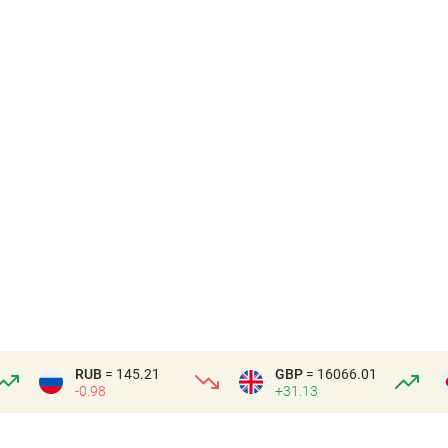
RUB
= 145.21
GBP
= 16066.01
-0.98
+31.13