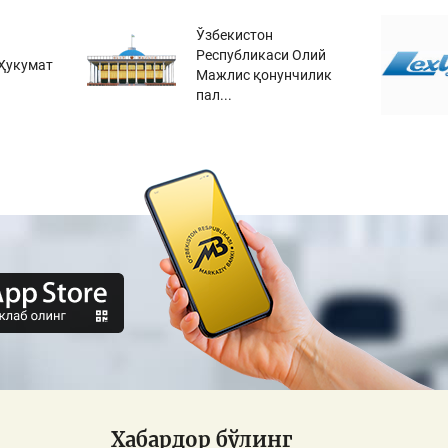
Ўзбекистон
Республикаси Олий
Ҳукумат
Мажлис қонунчилик
пал...
Хабардор бўлинг