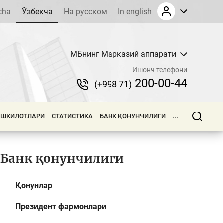
cha
Ўзбекча
На русском
In english
МБнинг Марказий аппарати
Ишонч телефони
200-00-44
(+998 71)
АШКИЛОТЛАРИ
СТАТИСТИКА
БАНК ҚОНУНЧИЛИГИ
...
Банк қонунчилиги
Қонунлар
Президент фармонлари