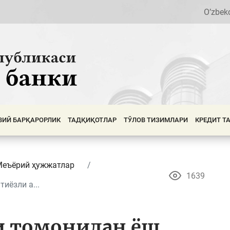
O’zbek
ВИЙ БАРҚАРОРЛИК
ТАДҚИҚОТЛАР
ТЎЛОВ ТИЗИМЛАРИ
КРЕДИТ Т
Меъёрий ҳужжатлар
1639
иёзли а...
и томонидан ёш