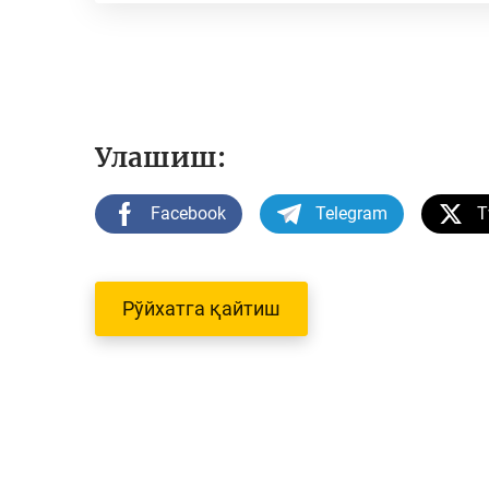
Улашиш:
Facebook
Telegram
T
Рўйхатга қайтиш