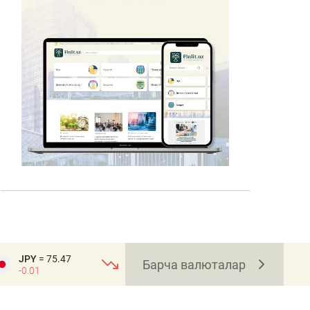
JPY
= 75.47
Барча валюталар
-0.01