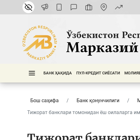
БАНК ҲАҚИДА
ПУЛ-КРЕДИТ СИЁСАТИ
МОЛИЯ
Бош саҳифа
Банк қонунчилиги
Тижорат банклари томонидан ёш оилаларга имт
Тижорат банклар