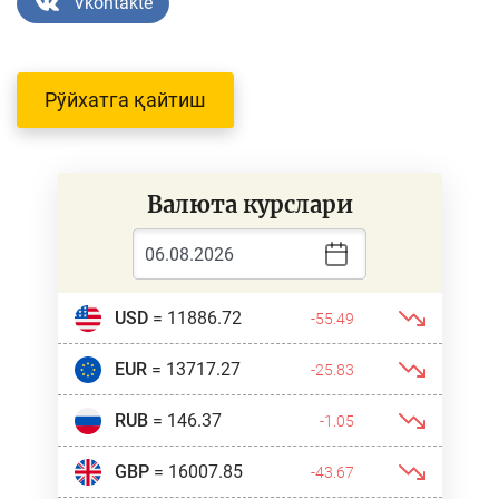
Vkontakte
Рўйхатга қайтиш
Валюта курслари
USD
= 11886.72
-55.49
EUR
= 13717.27
-25.83
RUB
= 146.37
-1.05
GBP
= 16007.85
-43.67