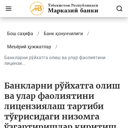
Бош саҳифа
Банк қонунчилиги
Меъёрий ҳужжатлар
Банкларни рўйхатга олиш ва улар фаолиятини
лицензи...
Банкларни рўйхатга олиш
ва улар фаолиятини
лицензиялаш тартиби
тўғрисидаги низомга
ўзгартиришлар киритиш