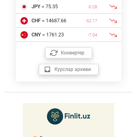
JPY
= 75.35
-0.28
CHF
= 14687.66
-52.17
CNY
= 1761.23
-7.04
Конвертер
Курслар архиви