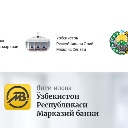
Ўзбекистон
инг
Республикаси Олий
с маркази
Мажлис Сенати
Янги илова
Ўзбекистон
Республикаси
Марказий банки