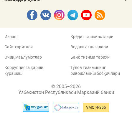
Излаш
Кредит ташкилотлари
Сайт харитаси
Эсдалик тангалари
Очиқ маълумотлар
Банк тизими тарихи
Коррупцияга қарши
Тўлов тизимининг
курашиш
ривожланиш босқичлари
© 2005–2026
Ўзбекистон Республикаси Марказий банки