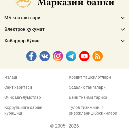
МБ контактлари
Электрон ҳукумат
Хабардор бўлинг
Излаш
Кредит ташкилотлари
Сайт харитаси
Эсдалик тангалари
Очиқ маълумотлар
Банк тизими тарихи
Коррупцияга қарши
Тўлов тизимининг
курашиш
ривожланиш босқичлари
© 2005–2026