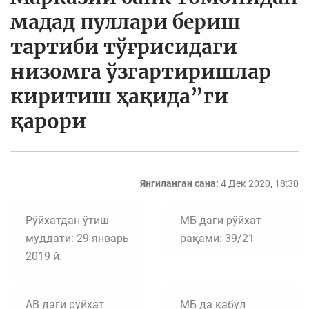
мадад пуллари бериш
тартиби тўғрисидаги
низомга ўзгартиришлар
киритиш ҳақида”ги
қарори
Янгиланган сана:
4 Дек 2020, 18:30
Рўйхатдан ўтиш
МБ даги рўйхат
муддати: 29 январь
рақами: 39/21
2019 й.
АВ даги рўйхат
МБ да қабул