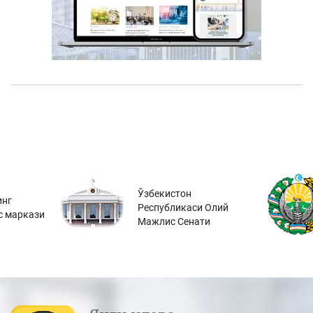
Ўзбекистон
инг
Республикаси Олий
с маркази
Мажлис Сенати