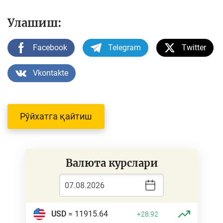
Улашиш:
Facebook
Telegram
Twitter
Vkontakte
Рўйхатга қайтиш
Валюта курслари
USD
= 11915.64
+28.92