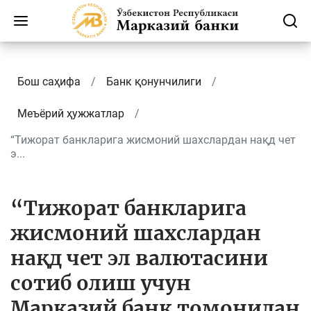
Бош саҳифа
Банк қонунчилиги
Меъёрий ҳужжатлар
“Тижорат банкларига жисмоний шахслардан нақд чет
э...
“Тижорат банкларига
жисмоний шахслардан
нақд чет эл валютасини
сотиб олиш учун
Марказий банк томонидан