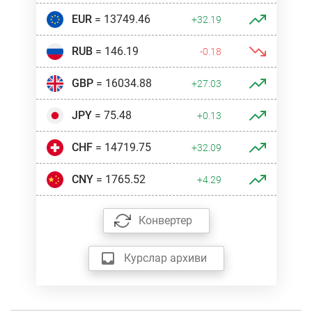
EUR
= 13749.46
+32.19
RUB
= 146.19
-0.18
GBP
= 16034.88
+27.03
JPY
= 75.48
+0.13
CHF
= 14719.75
+32.09
CNY
= 1765.52
+4.29
Конвертер
Курслар архиви