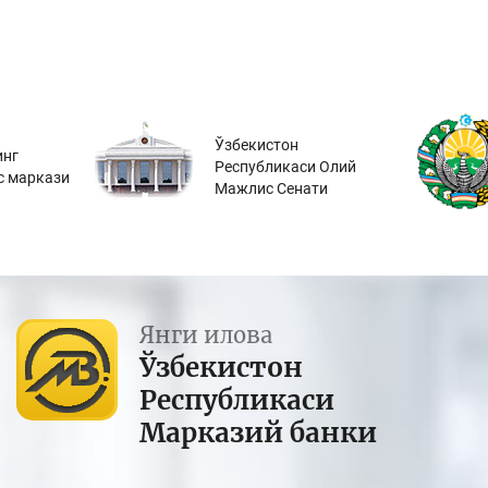
Ўзбекистон
инг
Республикаси Олий
с маркази
Мажлис Сенати
Янги илова
Ўзбекистон
Республикаси
Марказий банки