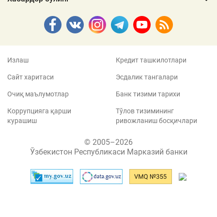
Излаш
Кредит ташкилотлари
Сайт харитаси
Эсдалик тангалари
Очиқ маълумотлар
Банк тизими тарихи
Коррупцияга қарши
Тўлов тизимининг
курашиш
ривожланиш босқичлари
© 2005–2026
Ўзбекистон Республикаси Марказий банки