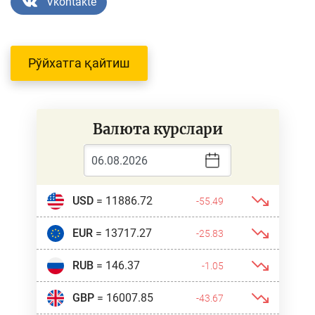
Vkontakte
Рўйхатга қайтиш
Валюта курслари
USD
= 11886.72
-55.49
EUR
= 13717.27
-25.83
RUB
= 146.37
-1.05
GBP
= 16007.85
-43.67