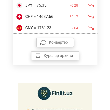
JPY
= 75.35
-0.28
CHF
= 14687.66
-52.17
CNY
= 1761.23
-7.04
Конвертер
Курслар архиви