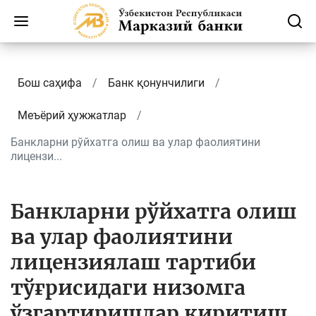
Бош саҳифа
Банк қонунчилиги
Меъёрий ҳужжатлар
Банкларни рўйхатга олиш ва улар фаолиятини
лицензи...
Банкларни рўйхатга олиш
ва улар фаолиятини
лицензиялаш тартиби
тўғрисидаги низомга
ўзгартиришлар киритиш