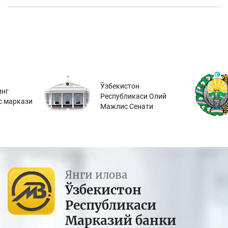
Ўзбекистон
инг
Республикаси Олий
с маркази
Мажлис Сенати
Янги илова
Ўзбекистон
Республикаси
Марказий банки