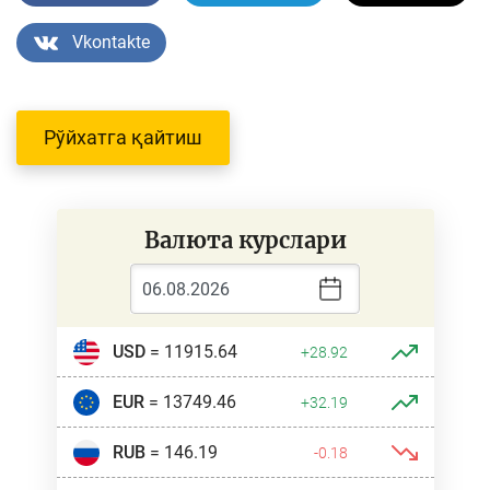
Vkontakte
Рўйхатга қайтиш
Валюта курслари
USD
= 11915.64
+28.92
EUR
= 13749.46
+32.19
RUB
= 146.19
-0.18