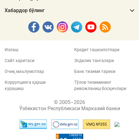
Хабардор бўлинг
Излаш
Кредит ташкилотлари
Сайт харитаси
Эсдалик тангалари
Очиқ маълумотлар
Банк тизими тарихи
Коррупцияга қарши
Тўлов тизимининг
курашиш
ривожланиш босқичлари
© 2005–2026
Ўзбекистон Республикаси Марказий банки