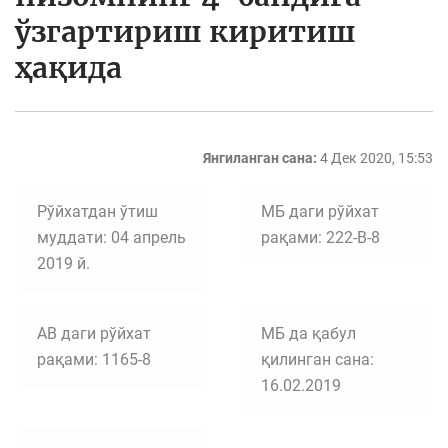
ўзгартириш киритиш
ҳақида
Янгиланган сана:
4 Дек 2020, 15:53
Рўйхатдан ўтиш
МБ даги рўйхат
муддати: 04 апрель
рақами: 222-В-8
2019 й.
АВ даги рўйхат
МБ да қабул
рақами: 1165-8
қилинган сана:
16.02.2019