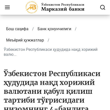
Бош саҳифа
Банк қонунчилиги
Меъёрий ҳужжатлар
Ўзбекистон Республикаси ҳудудида нақд хорижий
валю...
Ўзбекистон Республикаси
ҳудудида нақд хорижий
валютани қабул қилиш
тартиби тўғрисидаги
низомнинг 4-бандига