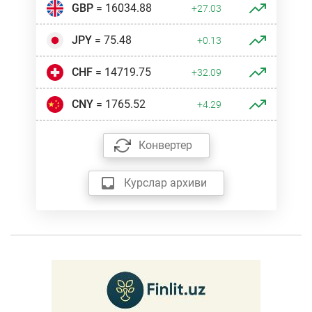
GBP
= 16034.88
+27.03
JPY
= 75.48
+0.13
CHF
= 14719.75
+32.09
CNY
= 1765.52
+4.29
Конвертер
Курслар архиви