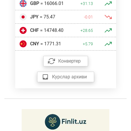
GBP
= 16066.01
+31.13
JPY
= 75.47
-0.01
CHF
= 14748.40
+28.65
CNY
= 1771.31
+5.79
Конвертер
Курслар архиви