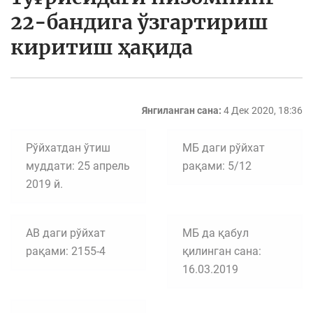
22-бандига ўзгартириш
киритиш ҳақида
Янгиланган сана:
4 Дек 2020, 18:36
Рўйхатдан ўтиш
МБ даги рўйхат
муддати: 25 апрель
рақами: 5/12
2019 й.
АВ даги рўйхат
МБ да қабул
рақами: 2155-4
қилинган сана:
16.03.2019