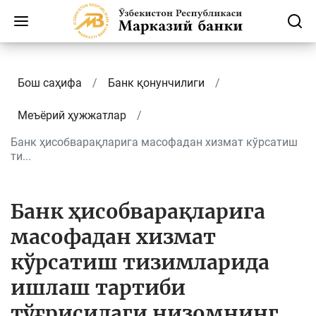
Бош саҳифа
Банк қонунчилиги
Меъёрий ҳужжатлар
Банк ҳисобварақларига масофадан хизмат кўрсатиш
ти...
Банк ҳисобварақларига
масофадан хизмат
кўрсатиш тизимларида
ишлаш тартиби
тўғрисидаги низомнинг