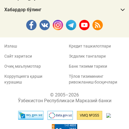
Хабардор бўлинг
Излаш
Кредит ташкилотлари
Сайт харитаси
Эсдалик тангалари
Очиқ маълумотлар
Банк тизими тарихи
Коррупцияга қарши
Тўлов тизимининг
курашиш
ривожланиш босқичлари
© 2005–2026
Ўзбекистон Республикаси Марказий банки