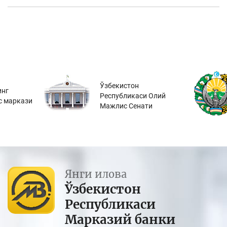
Ўзбекистон
инг
Республикаси Олий
с маркази
Мажлис Сенати
Янги илова
Ўзбекистон
Республикаси
Марказий банки