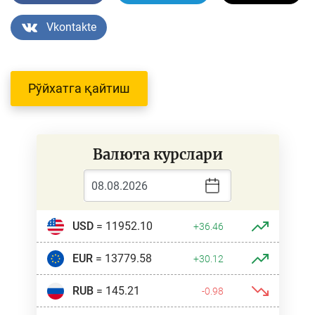
Vkontakte
Рўйхатга қайтиш
Валюта курслари
USD
= 11952.10
+36.46
EUR
= 13779.58
+30.12
RUB
= 145.21
-0.98