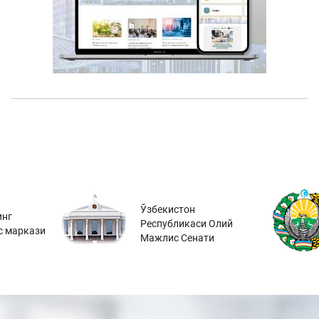
Ўзбекистон
инг
Республикаси Олий
с маркази
Мажлис Сенати