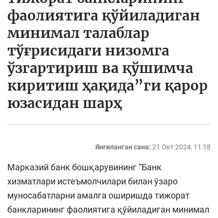
фаолиятига қўйиладиган
минимал талаблар
тўғрисидаги низомга
ўзгартириш ва қўшимча
киритиш ҳақида”ги қарор
юзасидан шарҳ
Янгиланган сана:
21 Окт 2024, 11:18
Марказий банк бошқарувининг “Банк
хизматлари истеъмолчилари билан ўзаро
муносабатларни амалга оширишда тижорат
банкларининг фаолиятига қўйиладиган минимал