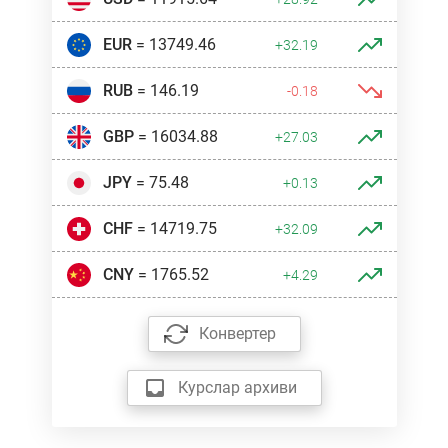
EUR
= 13749.46
+32.19
RUB
= 146.19
-0.18
GBP
= 16034.88
+27.03
JPY
= 75.48
+0.13
CHF
= 14719.75
+32.09
CNY
= 1765.52
+4.29
Конвертер
Курслар архиви