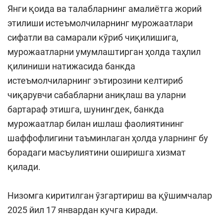
Янги қоида ва талабларнинг амалиётга жорий
этилиши истеъмолчиларнинг мурожаатлари
сифатли ва самарали кўриб чиқилишига,
мурожаатларни умумлаштирган ҳолда таҳлил
қилиниши натижасида банкда
истеъмолчиларнинг эътирозини келтириб
чиқарувчи сабабларни аниқлаш ва уларни
бартараф этишга, шунингдек, банкда
мурожаатлар билан ишлаш фаолиятининг
шаффофлигини таъминлаган ҳолда уларнинг бу
борадаги масъулиятини оширишга хизмат
қилади.
Низомга киритилган ўзгартириш ва қўшимчалар
2025 йил 17 январдан кучга киради.