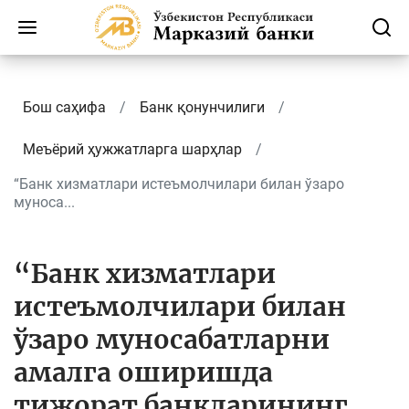
Бош саҳифа
Банк қонунчилиги
Меъёрий ҳужжатларга шарҳлар
“Банк хизматлари истеъмолчилари билан ўзаро
муноса...
“Банк хизматлари
истеъмолчилари билан
ўзаро муносабатларни
амалга оширишда
тижорат банкларининг