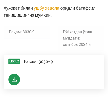
Ҳужжат билан
ушбу ҳавола
орқали батафсил
танишишингиз мумкин.
Рақам: 3030-9
Рўйхатдан ўтиш
муддати: 11
октябрь 2024 й.
Рақам: 3030-9
LEX.UZ
-