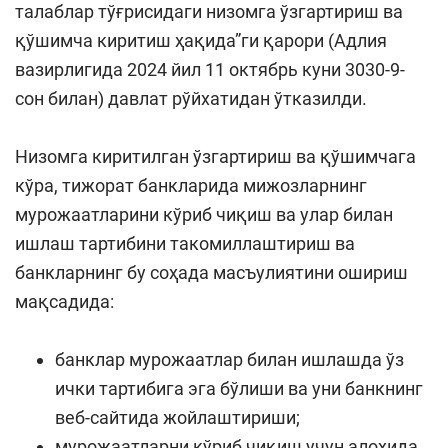
талаблар тўғрисидаги низомга ўзгартириш ва
қўшимча киритиш ҳақида”ги қарори (Адлия
вазирлигида 2024 йил 11 октябрь куни 3030-9-
сон билан) давлат рўйхатидан ўтказилди.
Низомга киритилган ўзгартириш ва қўшимчага
кўра, тижорат банкларида мижозларнинг
мурожаатларини кўриб чиқиш ва улар билан
ишлаш тартибини такомиллаштириш ва
банкларнинг бу соҳада масъулиятини ошириш
мақсадида:
банклар мурожаатлар билан ишлашда ўз
ички тартибига эга бўлиши ва уни банкнинг
веб-сайтида жойлаштириши;
мурожаатларни кўриб чиқиш учун алоҳида