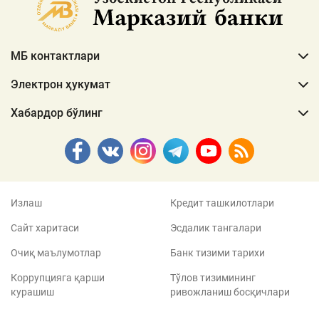
МБ контактлари
Электрон ҳукумат
Хабардор бўлинг
Излаш
Кредит ташкилотлари
Сайт харитаси
Эсдалик тангалари
Очиқ маълумотлар
Банк тизими тарихи
Коррупцияга қарши
Тўлов тизимининг
курашиш
ривожланиш босқичлари