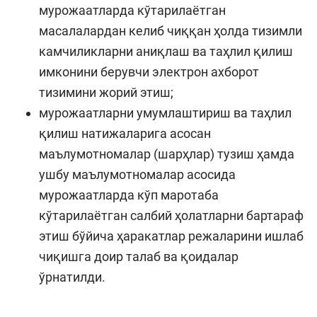
мурожаатларда кўтарилаётган
масалалардан келиб чиққан ҳолда тизимли
камчиликларни аниқлаш ва таҳлил қилиш
имконини берувчи электрон ахборот
тизимини жорий этиш;
мурожаатларни умумлаштириш ва таҳлил
қилиш натижаларига асосан
маълумотномалар (шарҳлар) тузиш ҳамда
ушбу маълумотномалар асосида
мурожаатларда кўп маротаба
кўтарилаётган салбий ҳолатларни бартараф
этиш бўйича ҳаракатлар режаларини ишлаб
чиқишга доир талаб ва қоидалар
ўрнатилди.