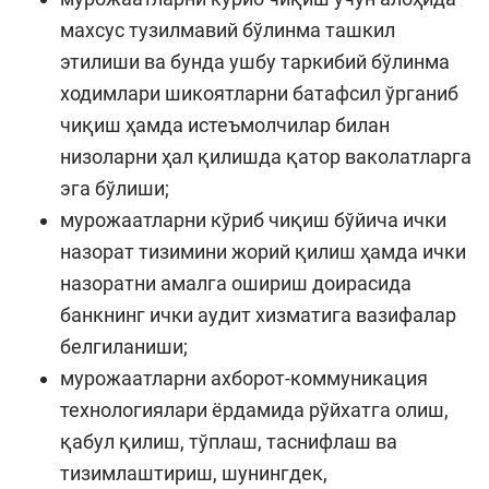
махсус тузилмавий бўлинма ташкил
этилиши ва бунда ушбу таркибий бўлинма
ходимлари шикоятларни батафсил ўрганиб
чиқиш ҳамда истеъмолчилар билан
низоларни ҳал қилишда қатор ваколатларга
эга бўлиши;
мурожаатларни кўриб чиқиш бўйича ички
назорат тизимини жорий қилиш ҳамда ички
назоратни амалга ошириш доирасида
банкнинг ички аудит хизматига вазифалар
белгиланиши;
мурожаатларни ахборот-коммуникация
технологиялари ёрдамида рўйхатга олиш,
қабул қилиш, тўплаш, таснифлаш ва
тизимлаштириш, шунингдек,