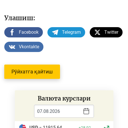
Улашиш:
Facebook
Telegram
Twitter
Vkontakte
Рўйхатга қайтиш
Валюта курслари
USD
= 11915.64
+28.92