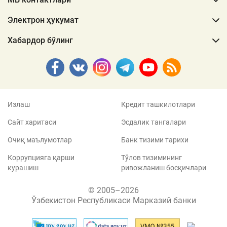
Электрон ҳукумат
Хабардор бўлинг
Излаш
Кредит ташкилотлари
Сайт харитаси
Эсдалик тангалари
Очиқ маълумотлар
Банк тизими тарихи
Коррупцияга қарши
Тўлов тизимининг
курашиш
ривожланиш босқичлари
© 2005–2026
Ўзбекистон Республикаси Марказий банки