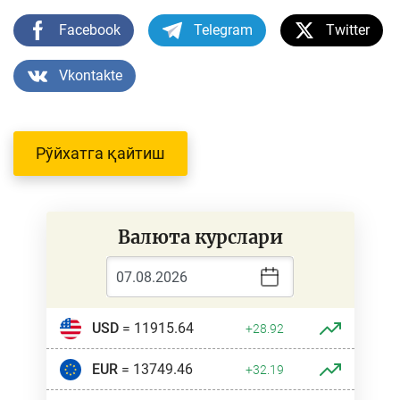
Facebook
Telegram
Twitter
Vkontakte
Рўйхатга қайтиш
Валюта курслари
USD
= 11915.64
+28.92
EUR
= 13749.46
+32.19