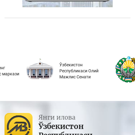
Ўзбекистон
инг
Республикаси Олий
с маркази
Мажлис Сенати
Янги илова
Ўзбекистон