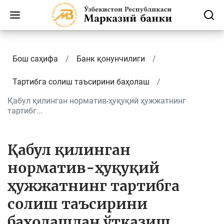
Бош саҳифа
Банк қонунчилиги
Тартибга солиш таъсирини баҳолаш
Қабул қилинган норматив-ҳуқуқий ҳужжатнинг
тартибг...
Қабул қилинган
норматив-ҳуқуқий
ҳужжатнинг тартибга
солиш таъсирини
баҳолашдан ўтказиш