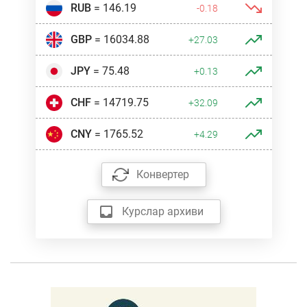
RUB
= 146.19
-0.18
GBP
= 16034.88
+27.03
JPY
= 75.48
+0.13
CHF
= 14719.75
+32.09
CNY
= 1765.52
+4.29
Конвертер
Курслар архиви