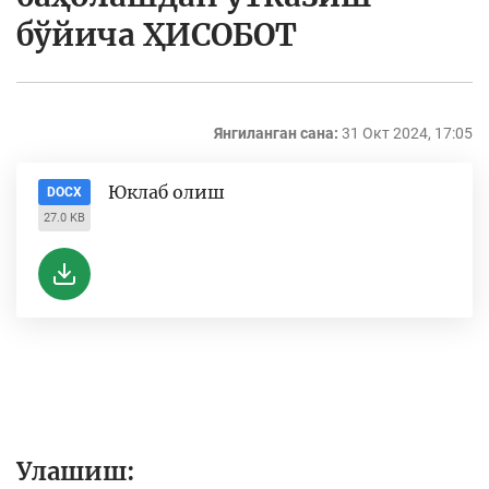
бўйича ҲИСОБОТ
Янгиланган сана:
31 Окт 2024, 17:05
Юклаб олиш
DOCX
27.0 KB
Улашиш: