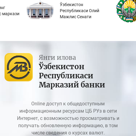
Ўзбекистон
инг
Республикаси Олий
с маркази
Мажлис Сенати
Янги илова
Ўзбекистон
Республикаси
Марказий банки
Online доступ к общедоступным
информационным ресурсам ЦБ РУз в сети
Интернет, с возможностью просматривать и
получать обновленную информацию, в том
числе сведения о курсах валют.