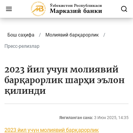
Бош саҳифа
Молиявий барқарорлик
Пресс-релизлар
2023 йил учун молиявий
барқарорлик шарҳи эълон
қилинди
Янгиланган сана:
3 Июн 2025, 14:35
2023 йил учун молиявий барқарорлик