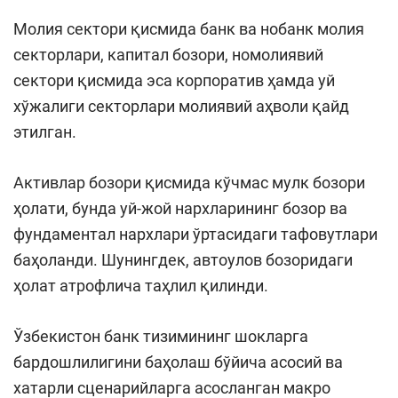
Молия сектори қисмида банк ва нобанк молия
секторлари, капитал бозори, номолиявий
сектори қисмида эса корпоратив ҳамда уй
хўжалиги секторлари молиявий аҳволи қайд
этилган.
Активлар бозори қисмида кўчмас мулк бозори
ҳолати, бунда уй-жой нархларининг бозор ва
фундаментал нархлари ўртасидаги тафовутлари
баҳоланди. Шунингдек, автоулов бозоридаги
ҳолат атрофлича таҳлил қилинди.
Ўзбекистон банк тизимининг шокларга
бардошлилигини баҳолаш бўйича асосий ва
хатарли сценарийларга асосланган макро