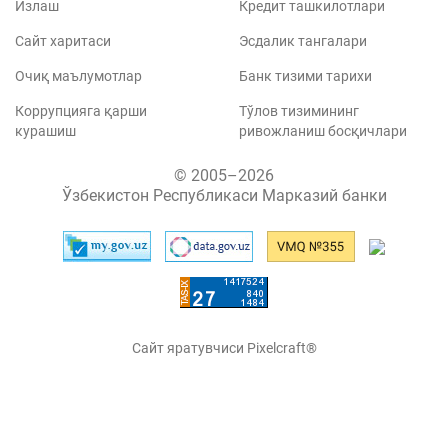
Излаш
Кредит ташкилотлари
Сайт харитаси
Эсдалик тангалари
Очиқ маълумотлар
Банк тизими тарихи
Коррупцияга қарши
Тўлов тизимининг
курашиш
ривожланиш босқичлари
© 2005–2026
Ўзбекистон Республикаси Марказий банки
Сайт яратувчиси Pixelcraft®
Сайт 1C-Битриксда ишлайди