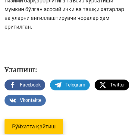
тизими барқарорлигига таъсир кўрсатиши
мумкин бўлган асосий ички ва ташқи хатарлар
ва уларни енгиллаштирувчи чоралар ҳам
ёритилган.
Улашиш:
Facebook
Telegram
Twitter
Vkontakte
Рўйхатга қайтиш