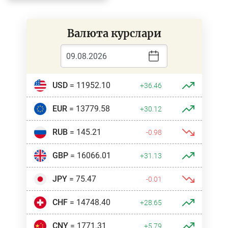
Валюта курслари
USD
= 11952.10
+36.46
EUR
= 13779.58
+30.12
RUB
= 145.21
-0.98
GBP
= 16066.01
+31.13
JPY
= 75.47
-0.01
CHF
= 14748.40
+28.65
CNY
= 1771.31
+5.79