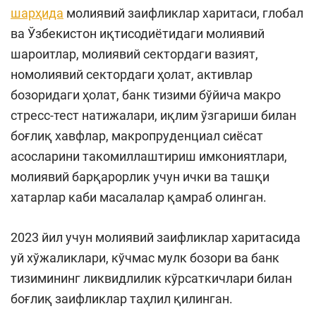
шарҳида
молиявий заифликлар харитаси, глобал
ва Ўзбекистон иқтисодиётидаги молиявий
шароитлар, молиявий сектордаги вазият,
номолиявий сектордаги ҳолат, активлар
бозоридаги ҳолат, банк тизими бўйича макро
стресс-тест натижалари, иқлим ўзгариши билан
боғлиқ хавфлар, макропруденциал сиёсат
асосларини такомиллаштириш имкониятлари,
молиявий барқарорлик учун ички ва ташқи
хатарлар каби масалалар қамраб олинган.
2023 йил учун молиявий заифликлар харитасида
уй хўжаликлари, кўчмас мулк бозори ва банк
тизимининг ликвидлилик кўрсаткичлари билан
боғлиқ заифликлар таҳлил қилинган.