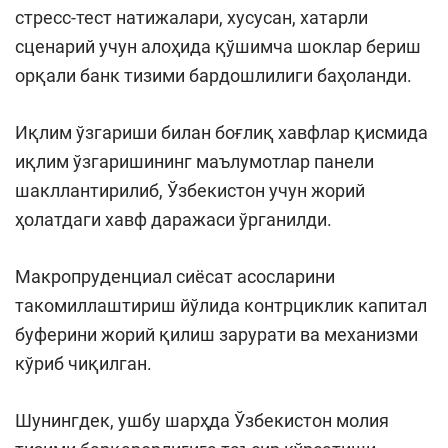
стресс-тест натижалари, хусусан, хатарли
сценарий учун алоҳида қўшимча шоклар бериш
орқали банк тизими бардошлилиги баҳоланди.
Иқлим ўзгариши билан боғлиқ хавфлар қисмида
иқлим ўзгаришининг маълумотлар панели
шакллантирилиб, Ўзбекистон учун жорий
ҳолатдаги хавф даражаси ўрганилди.
Макропруденциал сиёсат асосларини
такомиллаштириш йўлида контрциклик капитал
буферини жорий қилиш зарурати ва механизми
кўриб чиқилган.
Шунингдек, ушбу шарҳда Ўзбекистон молия