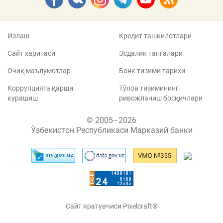
Излаш
Кредит ташкилотлари
Сайт харитаси
Эсдалик тангалари
Очиқ маълумотлар
Банк тизими тарихи
Коррупцияга қарши
Тўлов тизимининг
курашиш
ривожланиш босқичлари
© 2005–2026
Ўзбекистон Республикаси Марказий банки
Сайт яратувчиси Pixelcraft®