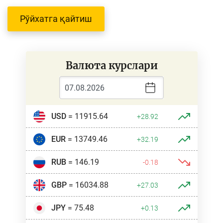
Рўйхатга қайтиш
Валюта курслари
USD
= 11915.64
+28.92
EUR
= 13749.46
+32.19
RUB
= 146.19
-0.18
GBP
= 16034.88
+27.03
JPY
= 75.48
+0.13