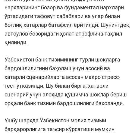
нархларининг бозор ва фундаментал нархлари
ўртасидаги тафовут сабаблари ва улар билан
боғлиқ хатарлар батафсил ёритилди. Шунингдек,
автоулов бозоридаги ҳолат атрофлича таҳлил
қилинди.
Ўзбекистон банк тизимининг турли шокларга
бардошлилигини баҳолаш учун асосий ва
хатарли сценарийларга асосан макро стресс-
тест ўтказилди. Шу билан бирга, хатарли
сценарий учун алоҳида қўшимча шоклар бериш
орқали банк тизими бардошлилиги баҳоланди.
Ушбу шарҳда Ўзбекистон молия тизими
барқарорлигига таъсир кўрсатиши мумкин