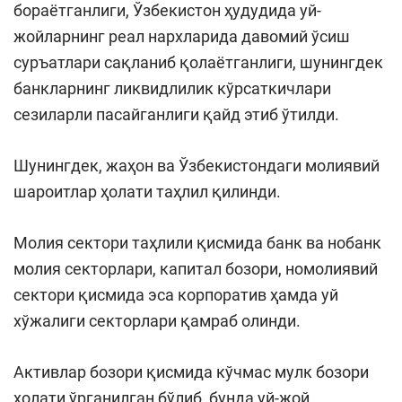
бораётганлиги, Ўзбекистон ҳудудида уй-
жойларнинг реал нархларида давомий ўсиш
суръатлари сақланиб қолаётганлиги, шунингдек
банкларнинг ликвидлилик кўрсаткичлари
сезиларли пасайганлиги қайд этиб ўтилди.
Шунингдек, жаҳон ва Ўзбекистондаги молиявий
шароитлар ҳолати таҳлил қилинди.
Молия сектори таҳлили қисмида банк ва нобанк
молия секторлари, капитал бозори, номолиявий
сектори қисмида эса корпоратив ҳамда уй
хўжалиги секторлари қамраб олинди.
Активлар бозори қисмида кўчмас мулк бозори
ҳолати ўрганилган бўлиб, бунда уй-жой