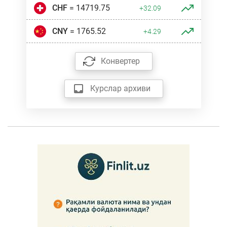
CHF
= 14719.75
+32.09
CNY
= 1765.52
+4.29
Конвертер
Курслар архиви