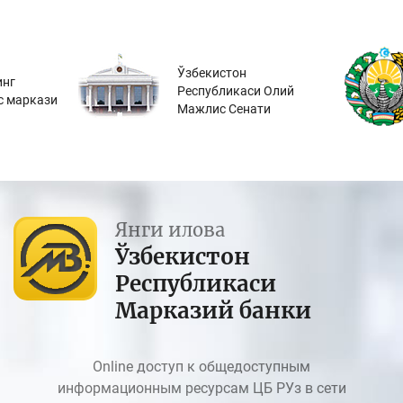
Ўзбекистон
инг
Республикаси Олий
с маркази
Мажлис Сенати
Янги илова
Ўзбекистон
Республикаси
Марказий банки
Online доступ к общедоступным
информационным ресурсам ЦБ РУз в сети