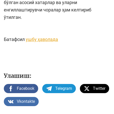
бўлган асосий хатарлар ва уларни
енгиллаштирувчи чоралар ҳам келтириб
ўтилган.
Батафсил
ушбу ҳаволада
Улашиш:
Facebook
Telegram
Twitter
Vkontakte