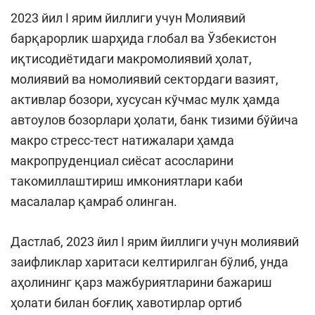
2023 йил I ярим йиллиги учун Молиявий
барқарорлик шарҳида глобал ва Ўзбекистон
иқтисодиётидаги макромолиявий ҳолат,
молиявий ва номолиявий сектордаги вазият,
активлар бозори, хусусан кўчмас мулк ҳамда
автоулов бозорлари ҳолати, банк тизими бўйича
макро стресс-тест натижалари ҳамда
макропруденциал сиёсат асосларини
такомиллаштириш имкониятлари каби
масалалар қамраб олинган.
Дастлаб, 2023 йил I ярим йиллиги учун молиявий
заифликлар харитаси келтирилган бўлиб, унда
аҳолининг қарз мажбуриятларини бажариш
ҳолати билан боғлиқ хавотирлар ортиб