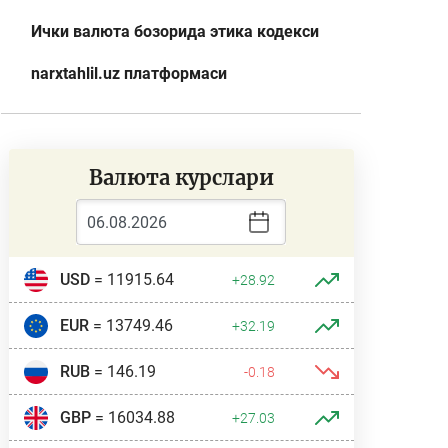
Ички валюта бозорида этика кодекси
narxtahlil.uz платформаси
Валюта курслари
USD
= 11915.64
+28.92
EUR
= 13749.46
+32.19
RUB
= 146.19
-0.18
GBP
= 16034.88
+27.03