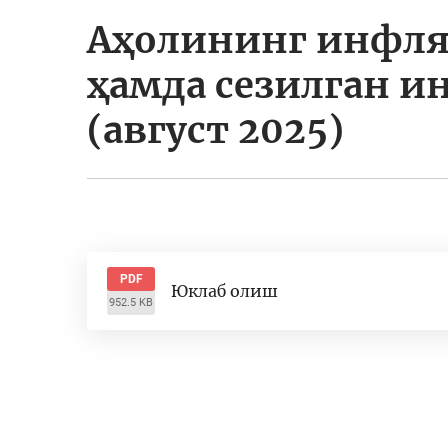
Аҳолининг инфля
ҳамда сезилган и
(август 2025)
PDF
Юклаб олиш
952.5 KB