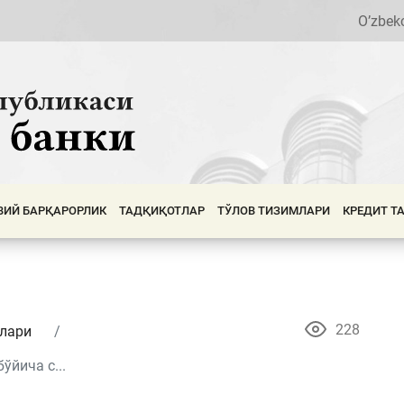
O’zbek
ВИЙ БАРҚАРОРЛИК
ТАДҚИҚОТЛАР
ТЎЛОВ ТИЗИМЛАРИ
КРЕДИТ Т
228
алари
йича с...