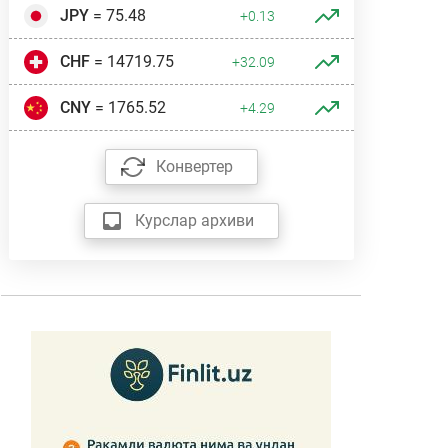
JPY
= 75.48
+0.13
CHF
= 14719.75
+32.09
CNY
= 1765.52
+4.29
Конвертер
Курслар архиви