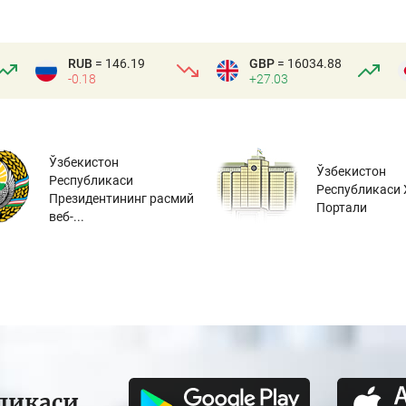
RUB
= 146.19
GBP
= 16034.88
-0.18
+27.03
Ўзбекистон
Ўзбекистон
Республикаси
Республикаси 
Президентининг расмий
Портали
веб-...
ликаси