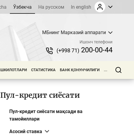
cha
Ўзбекча
На русском
In english
МБнинг Марказий аппарати
Ишонч телефони
200-00-44
(+998 71)
АШКИЛОТЛАРИ
СТАТИСТИКА
БАНК ҚОНУНЧИЛИГИ
...
Пул-кредит сиёсати
Пул-кредит сиёсати мақсади ва
тамойиллари
Асосий ставка