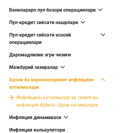
Банклараро пул бозори операциялари
Пул-кредит сиёсати нашрлари
Пул-кредит сиёсати асосий
операциялари
Даромадлилик эгри чизиғи
Мажбурий захиралар
Аҳоли ва корхоналарнинг инфляцион
кутилмалари
Инфляцион кутилмалар ва сезилган
инфляция бўйича сўров натижалари
Инфляция динамикаси
Инфляция калькулятори