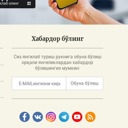
Хабардор бўлинг
Сиз янгилаб туриш рукнига обуна бўлиш
орқали янгиликлардан хабардор
бўлишингиз мумкин:
Обуна бўлиш