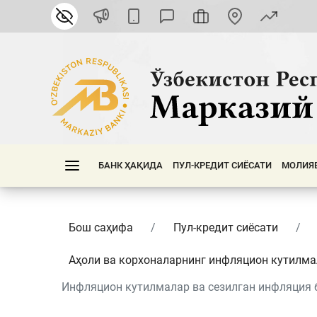
БАНК ҲАҚИДА
ПУЛ-КРЕДИТ СИЁСАТИ
МОЛИЯ
Бош саҳифа
Пул-кредит сиёсати
Аҳоли ва корхоналарнинг инфляцион кутилм
Инфляцион кутилмалар ва сезилган инфляция бў