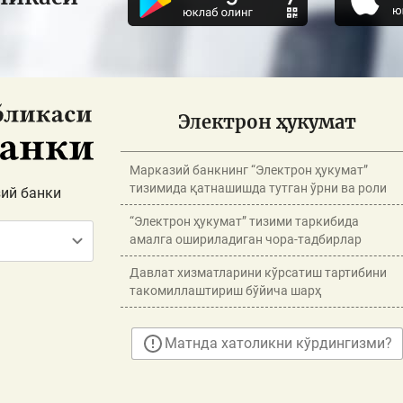
Электрон ҳукумат
Марказий банкнинг “Электрон ҳукумат”
тизимида қатнашишда тутган ўрни ва роли
ий банки
“Электрон ҳукумат” тизими таркибида
амалга ошириладиган чора-тадбирлар
Давлат хизматларини кўрсатиш тартибини
такомиллаштириш бўйича шарҳ
Матнда хатоликни кўрдингизми?