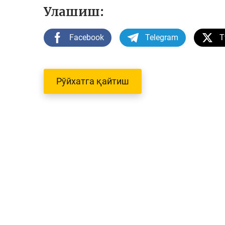
Улашиш:
Facebook
Telegram
T
Рўйхатга қайтиш