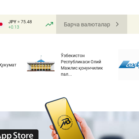
JPY
= 75.48
Барча валюталар
+0.13
Ўзбекистон
Республикаси Олий
Ҳукумат
Мажлис қонунчилик
пал...