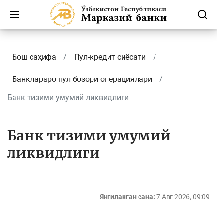
Бош саҳифа
Пул-кредит сиёсати
Банклараро пул бозори операциялари
Банк тизими умумий ликвидлиги
Банк тизими умумий
ликвидлиги
Янгиланган сана:
7 Авг 2026, 09:09