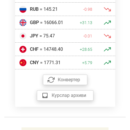
RUB
= 145.21
-0.98
GBP
= 16066.01
+31.13
JPY
= 75.47
-0.01
CHF
= 14748.40
+28.65
CNY
= 1771.31
+5.79
Конвертер
Курслар архиви