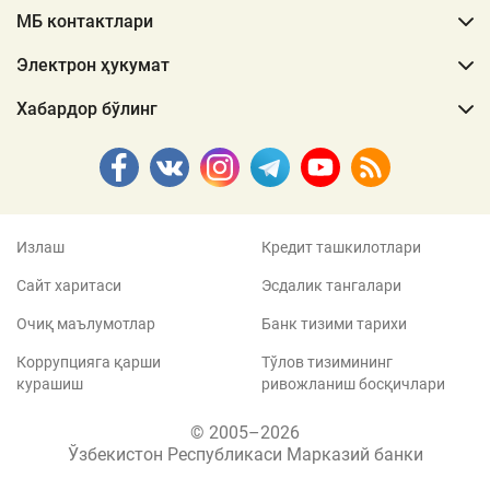
МБ контактлари
Электрон ҳукумат
Хабардор бўлинг
Излаш
Кредит ташкилотлари
Сайт харитаси
Эсдалик тангалари
Очиқ маълумотлар
Банк тизими тарихи
Коррупцияга қарши
Тўлов тизимининг
курашиш
ривожланиш босқичлари
© 2005–2026
Ўзбекистон Республикаси Марказий банки