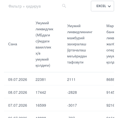
EXCEL
Са
Ма
Умумий
Умумий
Марка
на
рк
ликвидлик
ликвидликнинг
банкн
аз
(МБдаги
ий
мажбурий
ликви
Ум
сўмдаги
ба
Сана
захиралаш
жалб 
ум
вакиллик
нк
ўртачалаш
опера
ий
ни
ҳ/в
ли
меъёридан
умуми
нг
умумий
кви
тафовути
қолдиғ
ли
қолдиғи)
дл
кви
ик
дл
(М
ик
09.07.2026
22381
2111
86882
Бд
ни
аги
жа
сў
08.07.2026
17442
-2828
91453
лб
мд
эти
аги
ш
07.07.2026
16599
-3017
92169
вак
оп
ил
ер
ли
ац