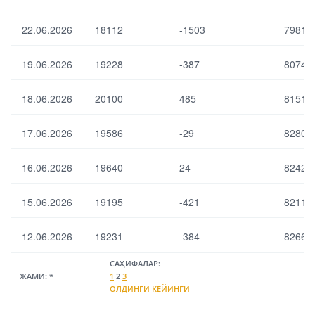
зах
тақ
ир
ди
22.06.2026
18112
-1503
79818
ал
м
аш
эти
ўрт
19.06.2026
19228
-387
80747
ш
ач
оп
ал
ер
18.06.2026
20100
485
81511
аш
ац
ме
ия
ъё
17.06.2026
19586
ла
-29
82808
ри
ри
да
ум
16.06.2026
19640
24
82426
н
ум
та
ий
фо
қо
15.06.2026
19195
-421
82113
вут
лд
и
иғи
12.06.2026
19231
-384
82668
САҲИФАЛАР:
ЖАМИ:
*
1
2
3
ОЛДИНГИ
КЕЙИНГИ
Выбрать все
Отменить все
По умолчанию