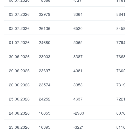
06.07.2026
18888
-727
91614
к ҳ/
ия
в
ла
ум
03.07.2026
22979
3364
88416
ри
ум
ум
ий
ум
02.07.2026
26136
6520
84584
қо
ий
лд
қо
иғи
01.07.2026
24680
5065
77941
лд
)
иғи
30.06.2026
23003
3387
76680
Ум
Ма
ум
рк
29.06.2026
23697
4081
76021
ий
аз
ли
ий
кви
26.06.2026
23574
3958
73195
ба
дл
нк
ик
ни
25.06.2026
24252
4637
72213
ни
нг
нг
ли
ма
кви
24.06.2026
16655
-2960
80765
жб
дл
ур
ик
ий
23.06.2026
16395
-3221
81162
ни