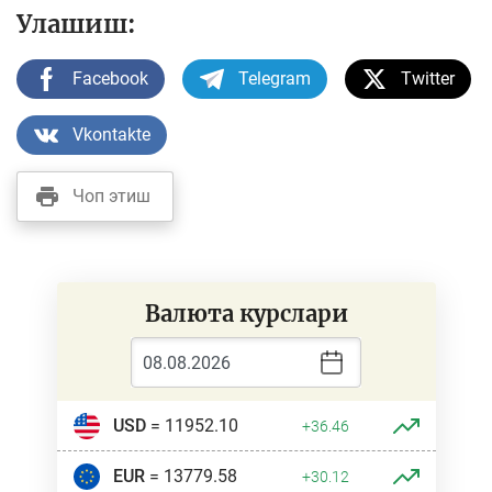
Улашиш:
Facebook
Telegram
Twitter
Vkontakte
Чоп этиш
Валюта курслари
USD
= 11952.10
+36.46
EUR
= 13779.58
+30.12