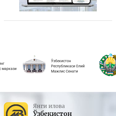
Ўзбекистон
инг
Республикаси Олий
с маркази
Мажлис Сенати
Янги илова
Ўзбекистон