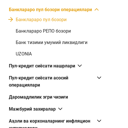
Банклараро пул бозори операциялари
Банклараро пул бозори
Банклараро РЕПО бозори
Банк тизими умумий ликвидлиги
UZONIA
Пул-кредит сиёсати нашрлари
Пул-кредит сиёсати асосий
операциялари
Даромадлилик эгри чизиғи
Мажбурий захиралар
Аҳоли ва корхоналарнинг инфляцион