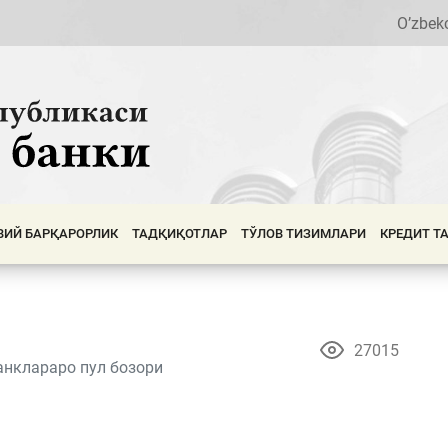
O’zbek
ВИЙ БАРҚАРОРЛИК
ТАДҚИҚОТЛАР
ТЎЛОВ ТИЗИМЛАРИ
КРЕДИТ Т
27015
анклараро пул бозори