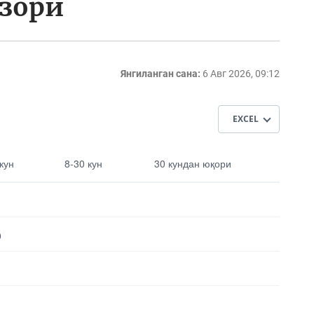
озори
Янгиланган сана:
6 Авг 2026, 09:12
EXCEL
30 кундан
 кун
8-30 кун
30 кундан юқори
юқори
0
Выбрать все
Отменить все