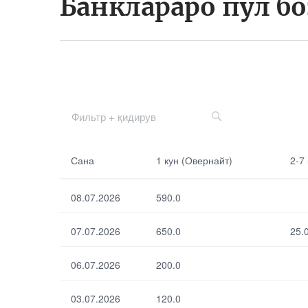
Банклараро пул б
Сана
2-7 кун
Сана
1 кун (Овернайт)
2-7
1 кун
8-30 кун
08.07.2026
590.0
(Овернайт)
07.07.2026
650.0
25.
06.07.2026
200.0
По умолчанию
03.07.2026
120.0