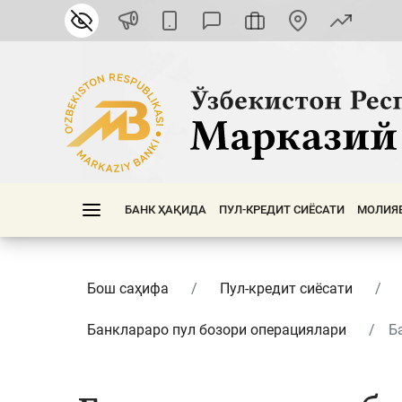
БАНК ҲАҚИДА
ПУЛ-КРЕДИТ СИЁСАТИ
МОЛИЯ
Бош саҳифа
Пул-кредит сиёсати
Банклараро пул бозори операциялари
Б