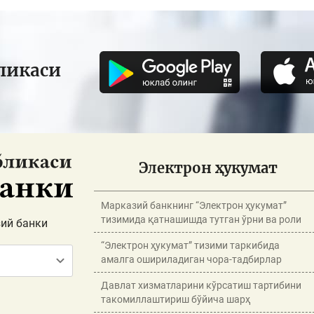
ликаси
Электрон ҳукумат
Марказий банкнинг “Электрон ҳукумат”
тизимида қатнашишда тутган ўрни ва роли
ий банки
“Электрон ҳукумат” тизими таркибида
амалга ошириладиган чора-тадбирлар
Давлат хизматларини кўрсатиш тартибини
такомиллаштириш бўйича шарҳ