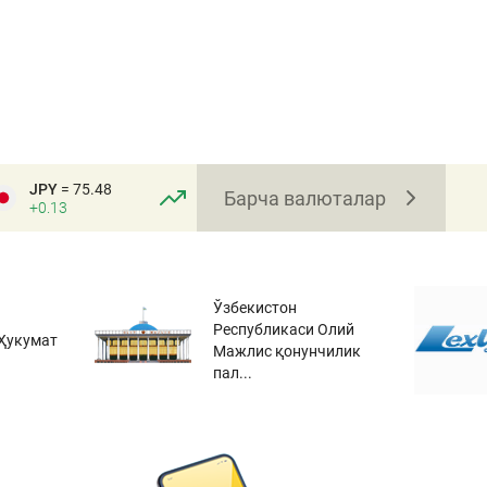
JPY
= 75.48
Барча валюталар
+0.13
Ўзбекистон
Республикаси Олий
Ҳукумат
Мажлис қонунчилик
пал...