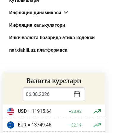
кутилмалари
Инфляция динамикаси
Инфляция калькулятори
Ички валюта бозорида этика кодекси
narxtahlil.uz платформаси
Валюта курслари
USD
= 11915.64
+28.92
EUR
= 13749.46
+32.19