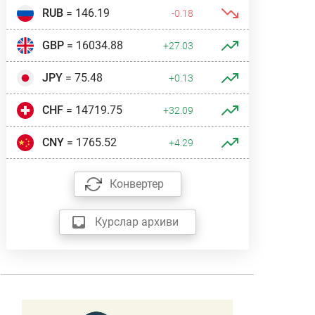
RUB
= 146.19
-0.18
GBP
= 16034.88
+27.03
JPY
= 75.48
+0.13
CHF
= 14719.75
+32.09
CNY
= 1765.52
+4.29
Конвертер
Курслар архиви