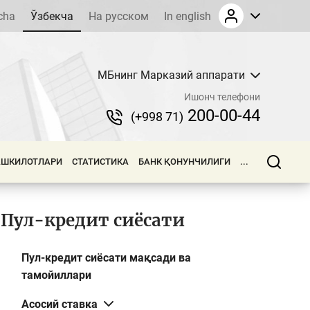
cha
Ўзбекча
На русском
In english
МБнинг Марказий аппарати
Ишонч телефони
200-00-44
(+998 71)
АШКИЛОТЛАРИ
СТАТИСТИКА
БАНК ҚОНУНЧИЛИГИ
...
Пул-кредит сиёсати
Пул-кредит сиёсати мақсади ва
тамойиллари
Асосий ставка