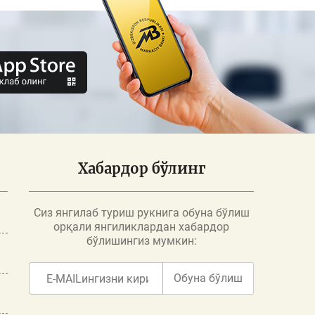
Хабардор бўлинг
Сиз янгилаб туриш рукнига обуна бўлиш
орқали янгиликлардан хабардор
бўлишингиз мумкин:
Обуна бўлиш