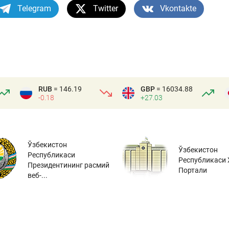
Telegram
Twitter
Vkontakte
RUB
= 146.19
GBP
= 16034.88
-0.18
+27.03
Ўзбекистон
Ўзбекистон
Республикаси
Республикаси 
Президентининг расмий
Портали
веб-...