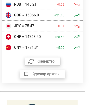
RUB
= 145.21
-0.98
GBP
= 16066.01
+31.13
JPY
= 75.47
-0.01
CHF
= 14748.40
+28.65
CNY
= 1771.31
+5.79
Конвертер
Курслар архиви