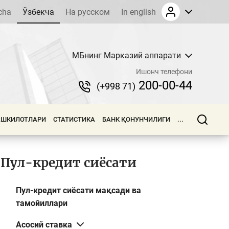
cha
Ўзбекча
На русском
In english
МБнинг Марказий аппарати
Ишонч телефони
200-00-44
(+998 71)
АШКИЛОТЛАРИ
СТАТИСТИКА
БАНК ҚОНУНЧИЛИГИ
...
Пул-кредит сиёсати
Пул-кредит сиёсати мақсади ва
тамойиллари
Асосий ставка