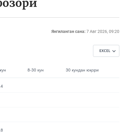
бозори
Янгиланган сана:
7 Авг 2026, 09:20
EXCEL
30 кундан
 кун
8-30 кун
30 кундан юқори
юқори
.4
Выбрать все
Отменить все
.8