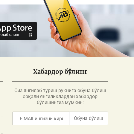
Хабардор бўлинг
Сиз янгилаб туриш рукнига обуна бўлиш
орқали янгиликлардан хабардор
бўлишингиз мумкин:
Обуна бўлиш