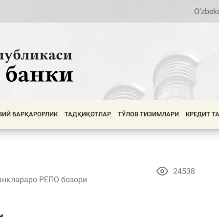
O’zbek
ВИЙ БАРҚАРОРЛИК
ТАДҚИҚОТЛАР
ТЎЛОВ ТИЗИМЛАРИ
КРЕДИТ Т
24538
анклараро РЕПО бозори