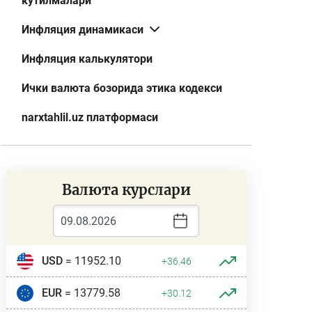
кутилмалари
Инфляция динамикаси
Инфляция калькулятори
Ички валюта бозорида этика кодекси
narxtahlil.uz платформаси
Валюта курслари
USD
= 11952.10
+36.46
EUR
= 13779.58
+30.12