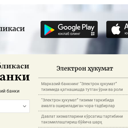
ликаси
Электрон ҳукумат
Марказий банкнинг “Электрон ҳукумат”
тизимида қатнашишда тутган ўрни ва роли
ий банки
“Электрон ҳукумат” тизими таркибида
амалга ошириладиган чора-тадбирлар
Давлат хизматларини кўрсатиш тартибини
такомиллаштириш бўйича шарҳ