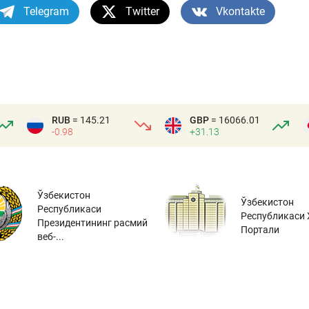
Telegram
Twitter
Vkontakte
RUB
= 145.21
GBP
= 16066.01
-0.98
+31.13
Ўзбекистон
Ўзбекистон
Республикаси
Республикаси 
Президентининг расмий
Портали
веб-...