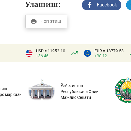
Улашиш:
Facebook
Чоп этиш
USD
= 11952.10
EUR
= 13779.58
+36.46
+30.12
Ўзбекистон
нинг
Республикаси Олий
урс маркази
Мажлис Сенати