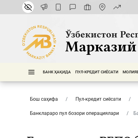
БАНК ҲАҚИДА
ПУЛ-КРЕДИТ СИЁСАТИ
МОЛИЯ
Бош саҳифа
Пул-кредит сиёсати
Банклараро пул бозори операциялари
Б