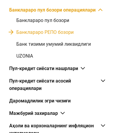
Банклараро пул бозори операциялари
Банклараро пул бозори
Банклараро РЕПО бозори
Банк тизими умумий ликвидлиги
UZONIA
Пул-кредит сиёсати нашрлари
Пул-кредит сиёсати асосий
операциялари
Даромадлилик эгри чизиғи
Мажбурий захиралар
Аҳоли ва корхоналарнинг инфляцион