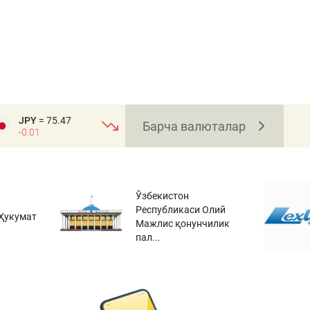
JPY
= 75.47
Барча валюталар
-0.01
Ўзбекистон
Республикаси Олий
Ҳукумат
Мажлис қонунчилик
пал...