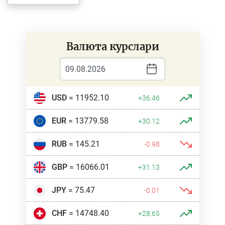
Валюта курслари
USD
= 11952.10
+36.46
EUR
= 13779.58
+30.12
RUB
= 145.21
-0.98
GBP
= 16066.01
+31.13
JPY
= 75.47
-0.01
CHF
= 14748.40
+28.65