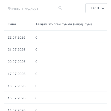
EXCEL
Са
Сана
Тақдим этилган сумма (млрд. сўм)
на
22.07.2026
0
Та
қд
21.07.2026
0
им
эти
лга
20.07.2026
0
н
су
17.07.2026
мм
0
а
(м
16.07.2026
0
лр
д.
сў
15.07.2026
0
м)
14.07.2026
0