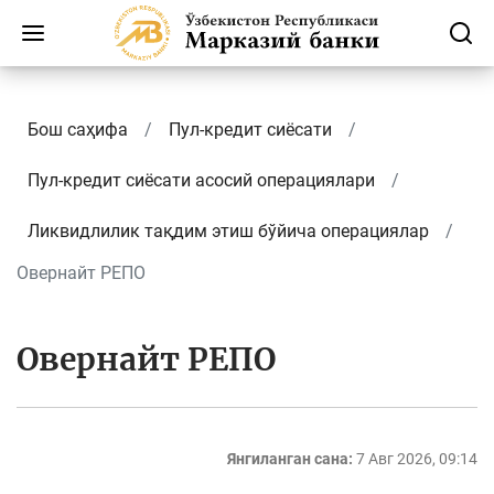
Бош саҳифа
Пул-кредит сиёсати
Пул-кредит сиёсати асосий операциялари
Ликвидлилик тақдим этиш бўйича операциялар
Овернайт РЕПО
Овернайт РЕПО
Янгиланган сана:
7 Авг 2026, 09:14