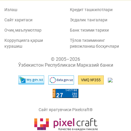
Излаш
Кредит ташкилотлари
Сайт харитаси
Эсдалик тангалари
Очиқ маълумотлар
Банк тизими тарихи
Коррупцияга қарши
Тўлов тизимининг
курашиш
ривожланиш босқичлари
© 2005–2026
Ўзбекистон Республикаси Марказий банки
Сайт яратувчиси Pixelcraft®