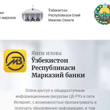
Ўзбекистон
инг
Республикаси Олий
с маркази
Мажлис Сенати
Янги илова
Ўзбекистон
Республикаси
Марказий банки
Online доступ к общедоступным
информационным ресурсам ЦБ РУз в сети
Интернет, с возможностью просматривать и
получать обновленную информацию, в том