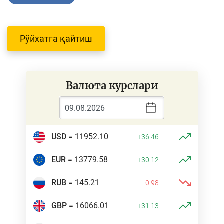
Рўйхатга қайтиш
Валюта курслари
USD
= 11952.10
+36.46
EUR
= 13779.58
+30.12
RUB
= 145.21
-0.98
GBP
= 16066.01
+31.13