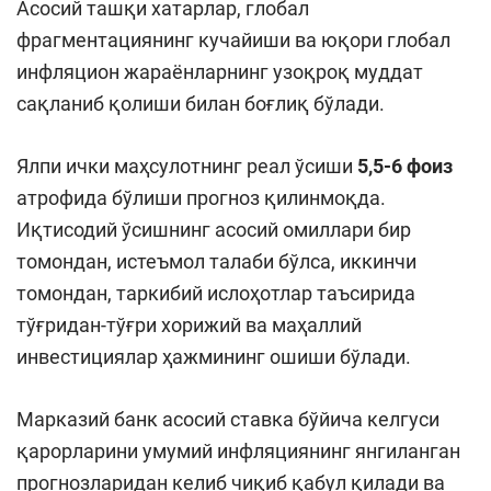
Асосий ташқи хатарлар, глобал
фрагментациянинг кучайиши ва юқори глобал
инфляцион жараёнларнинг узоқроқ муддат
сақланиб қолиши билан боғлиқ бўлади.
Ялпи ички маҳсулотнинг реал ўсиши
5,5-6 фоиз
атрофида бўлиши прогноз қилинмоқда.
Иқтисодий ўсишнинг асосий омиллари бир
томондан, истеъмол талаби бўлса, иккинчи
томондан, таркибий ислоҳотлар таъсирида
тўғридан-тўғри хорижий ва маҳаллий
инвестициялар ҳажмининг ошиши бўлади.
Марказий банк асосий ставка бўйича келгуси
қарорларини умумий инфляциянинг янгиланган
прогнозларидан келиб чиқиб қабул қилади ва