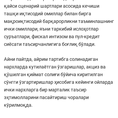
қайси сценарий шартлари асосида кечиши
ташқи иқтисодий омиллар билан бирга
мақроиқтисодий барқарорликни таъминлашнинг
ички омиллари, яъни таркибий ислоҳотлар
суръатлари, фискал интизом ва пул-кредит
сиёсати таъсирчанлигига боғлиқ бўлади.
Айни пайтда, айрим тартибга солинадиган
нархларда кутилаётган ўзгаришлар, акциз ва
қўшилган қиймат солиғи бўйича киритилган
сўнгги ўзгартиришлар ҳисобига кейинги ойларда
ички нархларга бир марталик таъсир
эҳтимолларини пасайтириш чоралари
кўрилмоқда.