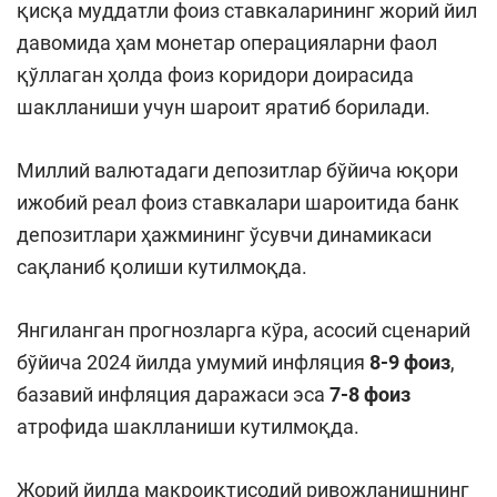
қисқа муддатли фоиз ставкаларининг жорий йил
давомида ҳам монетар операцияларни фаол
қўллаган ҳолда фоиз коридори доирасида
шаклланиши учун шароит яратиб борилади.
Миллий валютадаги депозитлар бўйича юқори
ижобий реал фоиз ставкалари шароитида банк
депозитлари ҳажмининг ўсувчи динамикаси
сақланиб қолиши кутилмоқда.
Янгиланган прогнозларга кўра, асосий сценарий
бўйича 2024 йилда умумий инфляция
8-9 фоиз
,
базавий инфляция даражаси эса
7-8 фоиз
атрофида шаклланиши кутилмоқда.
Жорий йилда макроиқтисодий ривожланишнинг