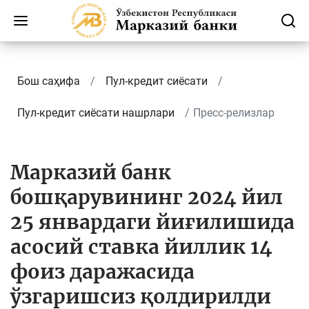
Бош саҳифа
Пул-кредит сиёсати
Пул-кредит сиёсати нашрлари
Пресс-релизлар
Марказий банк
бошқарувининг 2024 йил
25 январдаги йиғилишида
асосий ставка йиллик 14
фоиз даражасида
ўзгаришсиз қолдирилди