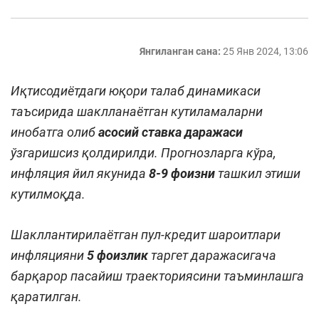
Янгиланган сана:
25 Янв 2024, 13:06
Иқтисодиётдаги юқори талаб динамикаси
таъсирида шаклланаётган кутиламаларни
инобатга олиб
асосий ставка даражаси
ўзгаришсиз қолдирилди. Прогнозларга кўра,
инфляция йил якунида
8-9 фоизни
ташкил этиши
кутилмоқда.
Шакллантирилаётган пул-кредит шароитлари
инфляцияни
5 фоизлик
таргет даражасигача
барқарор пасайиш траекториясини таъминлашга
қаратилган.