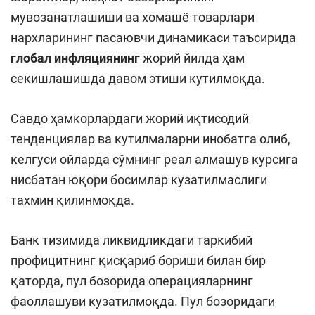
мувозанатлашиши ва хомашё товарлари
нархларининг пасаювчи динамикаси таъсирида
глобал
инфляциянинг
жорий йилда ҳам
секишлашишда давом этиши кутилмоқда.
Савдо ҳамкорлардаги жорий иқтисодий
тенденциялар ва кутилмаларни инобатга олиб,
келгуси ойларда сўмнинг реал алмашув курсига
нисбатан юқори босимлар кузатилмаслиги
тахмин қилинмоқда.
Банк тизимида ликвидликдаги таркибий
профицитнинг қисқариб бориши билан бир
қаторда, пул бозорида операцияларнинг
фаоллашуви кузатилмоқда. Пул бозоридаги