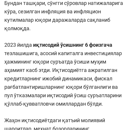
Бундан ташқари, сўнгги сўровлар натижаларига
кўра, сезилган инфляция ва инфляцион
кутилмалар юқори даражаларда сақланиб
қолмоқда.
2023 йилда
иқтисодий ўсишнинг
6 фоизгача
тезлашишига, асосий капиталга инвестициялар
ҳажмининг юқори суръатда ўсиши муҳим
аҳамият касб этди. Иқтисодиётга ажратилган
кредитларнинг ижобий динамикаси, фискал
рағбатлантиришларнинг юқори бўлганлиги ва
пул ўтказмалари иқтисодий ўсиш суръатларини
қўллаб-қувватловчи омиллардан бўлди.
Жаҳон иқтисодиётдаги қатъий молиявий
шароитлар, меҳнат бозорларининг