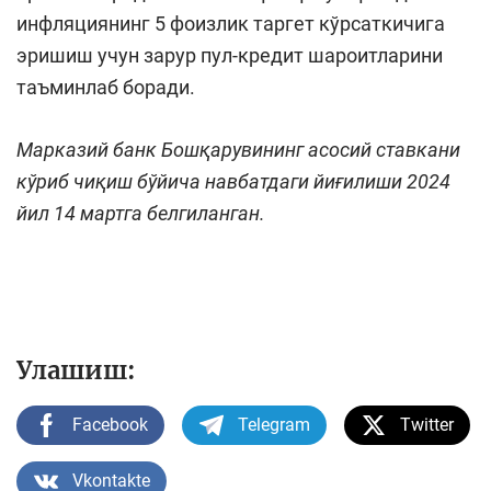
инфляциянинг 5 фоизлик таргет кўрсаткичига
эришиш учун зарур пул-кредит шароитларини
таъминлаб боради.
Марказий банк Бошқарувининг асосий ставкани
кўриб чиқиш бўйича навбатдаги йиғилиши 2024
йил 14 мартга белгиланган.
Улашиш:
Facebook
Telegram
Twitter
Vkontakte