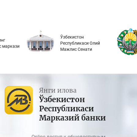
Ўзбекистон
инг
Республикаси Олий
с маркази
Мажлис Сенати
Янги илова
Ўзбекистон
Республикаси
Марказий банки
Online доступ к общедоступным