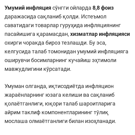
Умумий инфляция
сўнгги ойларда
8,8 фоиз
даражасида сақланиб қолди. Истеъмол
саватидаги товарлар гуруҳида инфляциянинг
пасайишига қарамасдан,
хизматлар инфляцияси
охирги чоракда бироз тезлашди. Бу эса,
келгусида талаб томонидан умумий инфляцияга
оширувчи босимларнинг кучайиш эҳтимоли
мавжудлигини кўрсатади.
Умуман олганда, иқтисодиётда инфляцион
жараёнларнинг юзага келиши ва сақланиб
қолаётганлиги, юқори талаб шароитларига
айрим таклиф компонентларининг тўлиқ
мослаша олмаётганлиги билан изоҳланади.