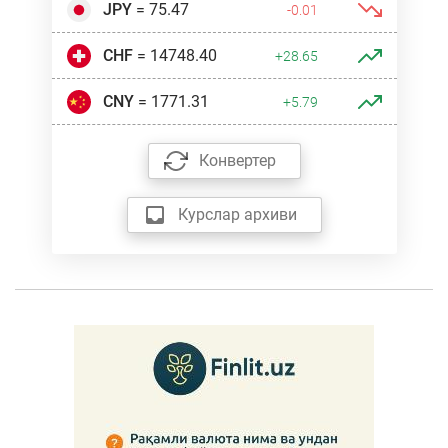
JPY
= 75.47
-0.01
CHF
= 14748.40
+28.65
CNY
= 1771.31
+5.79
Конвертер
Курслар архиви