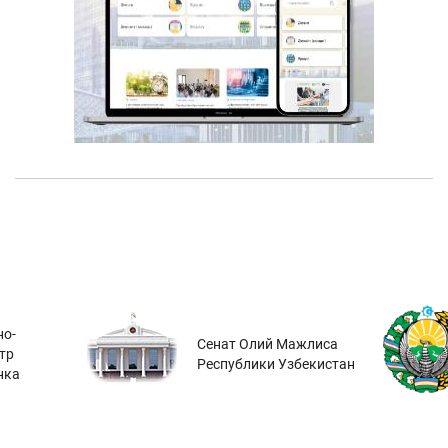
о-
Сенат Олий Мажлиса
тр
Республики Узбекистан
нка