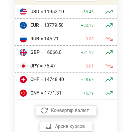
USD
= 11952.10
+36.46
EUR
= 13779.58
+30.12
RUB
= 145.21
-0.98
GBP
= 16066.01
+31.13
JPY
= 75.47
-0.01
CHF
= 14748.40
+28.65
CNY
= 1771.31
+5.79
Конвертер валют
Архив курсов