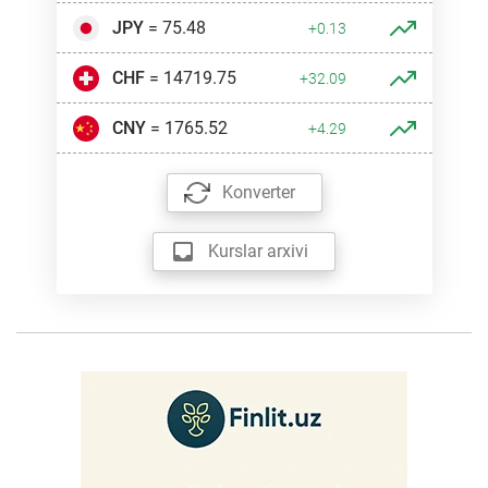
JPY
= 75.48
+0.13
CHF
= 14719.75
+32.09
CNY
= 1765.52
+4.29
Konverter
Kurslar arxivi