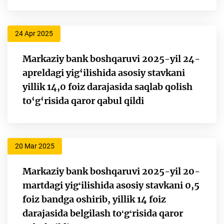
24 Apr 2025
Markaziy bank boshqaruvi 2025-yil 24-
apreldagi yig‘ilishida asosiy stavkani
yillik 14,0 foiz darajasida saqlab qolish
to‘g‘risida qaror qabul qildi
20 Mar 2025
Markaziy bank boshqaruvi 2025-yil 20-
martdagi yigʻilishida asosiy stavkani 0,5
foiz bandga oshirib, yillik 14 foiz
darajasida belgilash toʻgʻrisida qaror