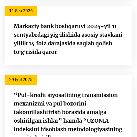
11 Sen 2025
Markaziy bank boshqaruvi 2025-yil 11
sentyabrdagi yigʻilishida asosiy stavkani
yillik 14 foiz darajasida saqlab qolish
toʻgʻrisida qaror
29 Iyul 2025
“Pul-kredit siyosatining transmission
mexanizmi va pul bozorini
takomillashtirish borasida amalga
oshirilgan ishlar” hamda “UZONIA
indeksini hisoblash metodologiyasining