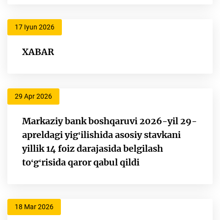
17 Iyun 2026
XABAR
29 Apr 2026
Markaziy bank boshqaruvi 2026-yil 29-
apreldagi yigʻilishida asosiy stavkani
yillik 14 foiz darajasida belgilash
toʻgʻrisida qaror qabul qildi
18 Mar 2026