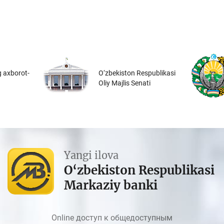
 axborot-
O‘zbekiston Respublikasi
Oliy Majlis Senati
Yangi ilova
O‘zbekiston Respublikasi
Markaziy banki
Online доступ к общедоступным