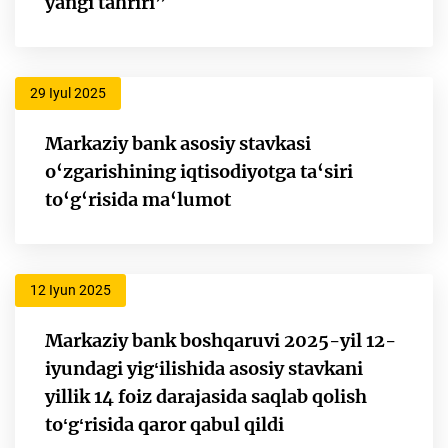
yangi tahriri”
29 Iyul 2025
Markaziy bank asosiy stavkasi
o‘zgarishining iqtisodiyotga ta‘siri
to‘g‘risida ma‘lumot
12 Iyun 2025
Markaziy bank boshqaruvi 2025-yil 12-
iyundagi yigʻilishida asosiy stavkani
yillik 14 foiz darajasida saqlab qolish
toʻgʻrisida qaror qabul qildi