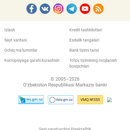
Izlash
Kredit tashkilotlari
Sayt xaritasi
Esdalik tangalari
Ochiq ma’lumotlar
Bank tizimi tarixi
Korrupsiyaga qarshi kurashish
To‘lov tizimining rivojlanish
bosqichlari
© 2005–2026
O‘zbekiston Respublikasi Markaziy banki
Sayt yaratuvchisi Pixelcraft®