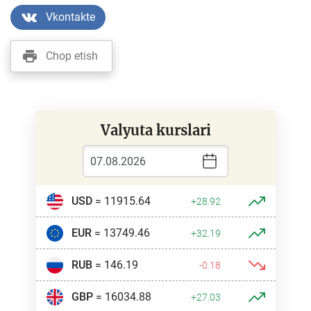
Vkontakte
Chop etish
Valyuta kurslari
USD
= 11915.64
+28.92
EUR
= 13749.46
+32.19
RUB
= 146.19
-0.18
GBP
= 16034.88
+27.03