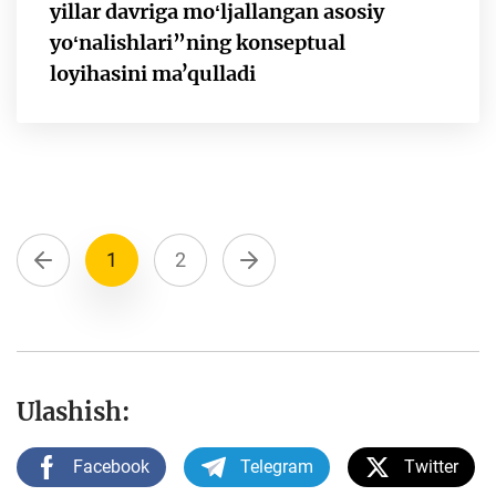
yillar davriga moʻljallangan asosiy
yoʻnalishlari”ning konseptual
loyihasini maʼqulladi
1
2
Ulashish:
Facebook
Telegram
Twitter