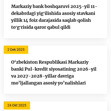
Markaziy bank boshqaruvi 2025-yil 11-
dekabrdagi yigʻilishida asosiy stavkani
yillik 14 foiz darajasida saqlab qolish
toʻgʻrisida qaror qabul qildi
2 Dek 2025
O‘zbekiston Respublikasi Markaziy
banki Pul-kredit siyosatining 2026-yil
va 2027-2028-yillar davriga
mo’ljallangan asosiy yo’nalishlari
24 Okt 2025